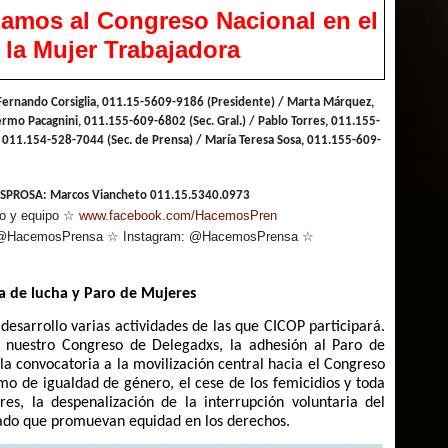
izamos al Congreso Nacional en el
 la Mujer Trabajadora
ando Corsiglia, 011.15-5609-9186 (Presidente) / Marta Márquez,
rmo Pacagnini, 011.155-609-6802 (Sec. Gral.) / Pablo Torres, 011.155-
 011.154-528-7044 (Sec. de Prensa) / María Teresa Sosa, 011.155-609-
ESPROSA: Marcos Viancheto 011.15.5340.0973
 y equipo ☆
www.facebook.com/HacemosPren
HacemosPrensa ☆ Instagram: @HacemosPrensa ☆
m
a de lucha y Paro de Mujeres
desarrollo varias actividades de las que CICOP participará.
e nuestro Congreso de Delegadxs, la adhesión al Paro de
la convocatoria a la movilización central hacia el Congreso
mo de igualdad de género, el cese de los femicidios y toda
es, la despenalización de la interrupción voluntaria del
tado que promuevan equidad en los derechos.