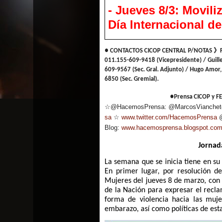
- Jueves 8/3: Movil
Día Internacional de
● CONTACTOS CICOP CENTRAL P/NOTAS 》Fern
011.155-609-9418 (Vicepresidente) / Guille
609-9567 (Sec. Gral. Adjunto) / Hugo Amor,
6850 (Sec. Gremial).
●Prensa CICOP y F
☆@HacemosPrensa: @MarcosViancheto
sa
☆
www.twitter.com/HacemosPr
ensa
@
Blog:
www.hacemosprensa.blogsp
ot.co
Jornad
La semana que se inicia tiene en su 
En primer lugar, por resolución d
Mujeres del jueves 8 de marzo, con 
de la Nación para expresar el recla
forma de violencia hacia las mujer
embarazo, así como políticas de es