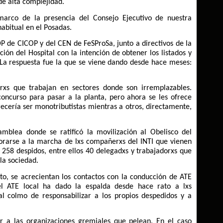
de alta complejidad.
marco de la presencia del Consejo Ejecutivo de nuestra
abitual en el Posadas.
DP de CICOP y del CEN de FeSProSa, junto a directivos de la
ión del Hospital con la intención de obtener los listados y
 La respuesta fue la que se viene dando desde hace meses:
rxs que trabajan en sectores donde son irremplazables.
oncurso para pasar a la planta, pero ahora se les ofrece
recería ser monotributistas mientras a otros, directamente,
blea donde se ratificó la movilización al Obelisco del
orarse a la marcha de lxs compañerxs del INTI que vienen
258 despidos, entre ellos 40 delegadxs y trabajadorxs que
la sociedad.
icto, se acrecientan los contactos con la conducción de ATE
l ATE local ha dado la espalda desde hace rato a lxs
al colmo de responsabilizar a los propios despedidos y a
ir a las organizaciones gremiales que pelean. En el caso