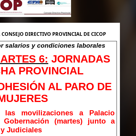
L CONSEJO DIRECTIVO PROVINCIAL DE CICOP
r salarios y condiciones laborales
MARTES 6:
JORNADAS
HA PROVINCIAL
DHESIÓN AL PARO DE
MUJERES
 las movilizaciones a Palacio
y Gobernación (martes) junto a
y Judiciales