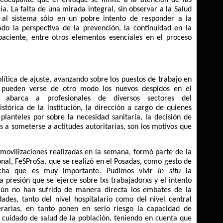
reocupante que el enfoque se limite a la atención de las
a. La falta de una mirada integral, sin observar a la Salud
 al sistema sólo en un pobre intento de responder a la
do la perspectiva de la prevención, la continuidad en la
-paciente, entre otros elementos esenciales en el proceso
olítica de ajuste, avanzando sobre los puestos de trabajo en
o pueden verse de otro modo los nuevos despidos en el
e abarca a profesionales de diversos sectores del
istórica de la institución, la dirección a cargo de quienes
lanteles por sobre la necesidad sanitaria, la decisión de
s a someterse a actitudes autoritarias, son los motivos que
movilizaciones realizadas en la semana, formó parte de la
nal, FeSProSa, que se realizó en el Posadas, como gesto de
ucha que es muy importante. Pudimos vivir
in situ
la
la presión que se ejerce sobre lxs trabajadorxs y el intento
aún no han sufrido de manera directa los embates de la
dades, tanto del nivel hospitalario como del nivel central
rarias, en tanto ponen en serio riesgo la capacidad de
 cuidado de salud de la población, teniendo en cuenta que