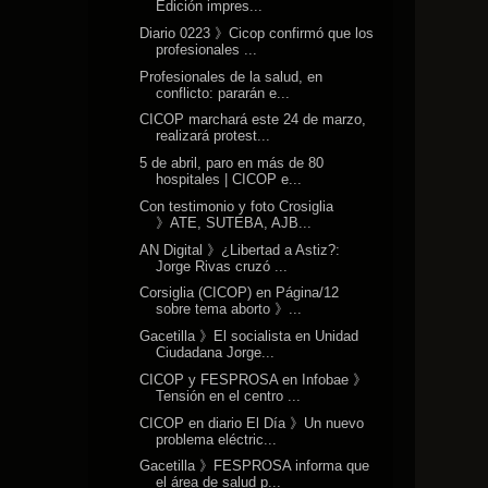
Edición impres...
Diario 0223 》Cicop confirmó que los
profesionales ...
Profesionales de la salud, en
conflicto: pararán e...
CICOP marchará este 24 de marzo,
realizará protest...
5 de abril, paro en más de 80
hospitales | CICOP e...
Con testimonio y foto Crosiglia
》 ATE, SUTEBA, AJB...
AN Digital 》¿Libertad a Astiz?:
Jorge Rivas cruzó ...
Corsiglia (CICOP) en Página/12
sobre tema aborto 》...
Gacetilla 》El socialista en Unidad
Ciudadana Jorge...
CICOP y FESPROSA en Infobae 》
Tensión en el centro ...
CICOP en diario El Día 》Un nuevo
problema eléctric...
Gacetilla 》FESPROSA informa que
el área de salud p...