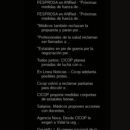
FESPROSA en ANRed - "Próximas
medidas de fuerza de...
FESPROSA en ANRed - "Próximas
medidas de fuerza de...
"Médicos también rechazan la
propuesta y paran por...
"Profesionales de la salud reclaman
ser llamados a...
"Estatales en pie de guerra por la
negociación par...
Todos juntos: CICOP planea
jornadas de lucha con o...
En Linea Noticias – Cicop adelanta
posibles protes...
Cicop volvió a reclamar paritarias
para discutir e...
CICOP propone medidas conjuntas
de estatales bonae...
Salarios: Médicos proponen acciones
con docentes, ...
Agencia Nova: Desde CICOP le
exigen a Vidal la urg...
Gacetilla 》El gremio nacional de la