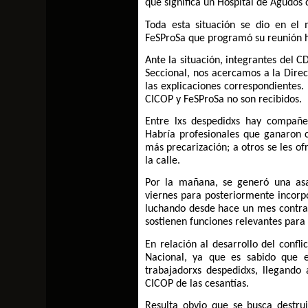
qué significa un Hospital de Agudos 
Toda esta situación se dio en el 
FeSProSa que programó su reunión h
Ante la situación, integrantes del C
Seccional, nos acercamos a la Direcc
las explicaciones correspondientes.
CICOP y FeSProSa no son recibidos.
Entre lxs despedidxs hay compañe
Habría profesionales que ganaron c
más precarización; a otros se les of
la calle.
Por la mañana, se generó una asam
viernes para posteriormente incorp
luchando desde hace un mes contra 
sostienen funciones relevantes para 
En relación al desarrollo del confl
Nacional, ya que es sabido que e
trabajadorxs despedidxs, llegando 
CICOP de las cesantías.
Resulta obvio que se busca destru