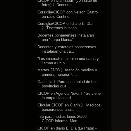
CICOP en Clarín.com (con slide de
fotos) 》Docentes...
Corsiglia/CICOP con Nelson Castro
en radio Contine...
Corsiglia/CICOP en diario El Día
》"Docentes buscan...
Docentes bonaerenses instalarán
una "carpa blanca"...
Docentes y estatales bonaerenses
instalarán una ca...
"Los sindicatos instalan una carpa y
llaman a un p...
Martes 27/03 》Atención móviles y
primera mañana 7:...
Gacetilla 》Paro en la salud de tres
provincias que...
CICOP en Agencia Nova 》"Se viene
la carpa blanca d...
Circular CICOP en Clarín 》"Médicos
bonaerenses anu...
Info para medios lunes 26/03 -
CICOP informa: Mart...
CICOP en diario El Día (La Plata) -