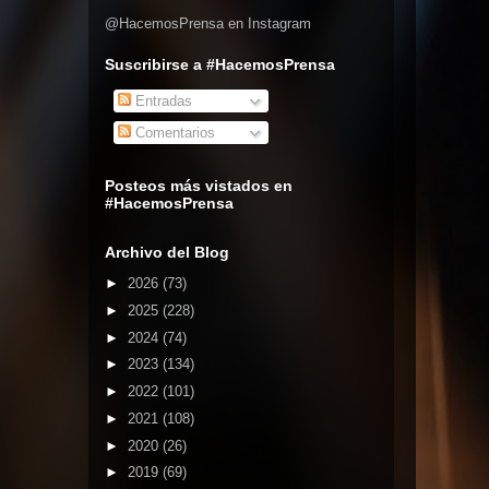
@HacemosPrensa en Instagram
Suscribirse a #HacemosPrensa
Entradas
Comentarios
Posteos más vistados en
#HacemosPrensa
Archivo del Blog
►
2026
(73)
►
2025
(228)
►
2024
(74)
►
2023
(134)
►
2022
(101)
►
2021
(108)
►
2020
(26)
►
2019
(69)