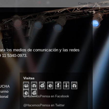
para los medios de comunicación y las redes
9 11 5340-0973.
Visitas
u
n
d
e
f
i
n
LUCHA
zurno
e
d
ional
@HacemosPrensa en Facebook
@HacemosPrensa en Twitter