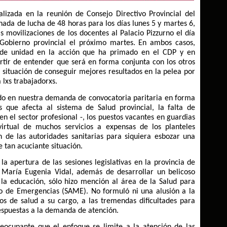
lizada en la reunión de Consejo Directivo Provincial del
rnada de lucha de 48 horas para los días lunes 5 y martes 6,
s movilizaciones de los docentes al Palacio Pizzurno el día
 Gobierno provincial el próximo martes. En ambos casos,
 de unidad en la acción que ha primado en el CDP y en
tir de entender que será en forma conjunta con los otros
situación de conseguir mejores resultados en la pelea por
 lxs trabajadorxs.
do en nuestra demanda de convocatoria paritaria en forma
s que afecta al sistema de Salud provincial, la falta de
n el sector profesional -, los puestos vacantes en guardias
 virtual de muchos servicios a expensas de los planteles
 de las autoridades sanitarias para siquiera esbozar una
 tan acuciante situación.
a apertura de las sesiones legislativas en la provincia de
a María Eugenia Vidal, además de desarrollar un belicoso
 la educación, sólo hizo mención al área de la Salud para
cio de Emergencias (SAME). No formuló ni una alusión a la
ros de salud a su cargo, a las tremendas dificultades para
respuestas a la demanda de atención.