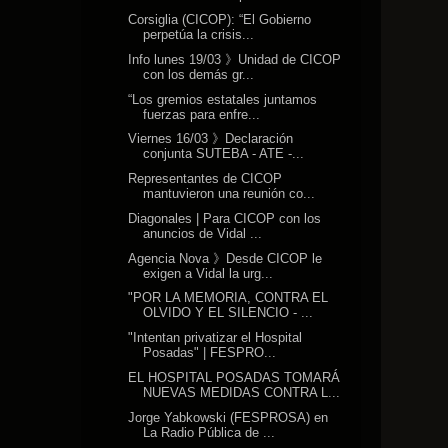
Corsiglia (CICOP): “El Gobierno
perpetúa la crisis...
Info lunes 19/03 》Unidad de CICOP
con los demás gr...
“Los gremios estatales juntamos
fuerzas para enfre...
Viernes 16/03 》Declaración
conjunta SUTEBA - ATE -...
Representantes de CICOP
mantuvieron una reunión co...
Diagonales | Para CICOP con los
anuncios de Vidal ...
Agencia Nova 》Desde CICOP le
exigen a Vidal la urg...
"POR LA MEMORIA, CONTRA EL
OLVIDO Y EL SILENCIO - ...
"Intentan privatizar el Hospital
Posadas" | FESPRO...
EL HOSPITAL POSADAS TOMARÁ
NUEVAS MEDIDAS CONTRA L...
Jorge Yabkowski (FESPROSA) en
La Radio Pública de ...