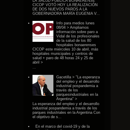
LA SALUD PÚBLICA BONAERENSE
CICOP VOTÓ HOY LA REALIZACIÓN
DE DOS NUEVOS PAROS A LA
GOBERNADORA MARÍA EUGENIA V...
Info para medios lunes
08/04 > Ampliamos
información sobre paro a
Vidal de los profesionales
de la salud de los 80
hospitales bonaerenses
CICOP este miércoles 10 de abril, más
hospitales municipales y centros de
salud + paro de 48 horas 24 y 25 de
abril >
...
Gacetilla > "La esperanza
del empleo y el desarrollo
industrial pospandemia a
través de los
parquesindustriales en la
Argentina" >
La esperanza del empleo y el desarrollo
industrial pospandemia a través de los
parques industriales en la Argentina Con
el objetivo de s...
En el marco del covid-19 y de la