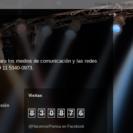
para los medios de comunicación y las redes
9 11 5340-0973.
Visitas
esión
8
3
0
8
7
6
@HacemosPrensa en Facebook