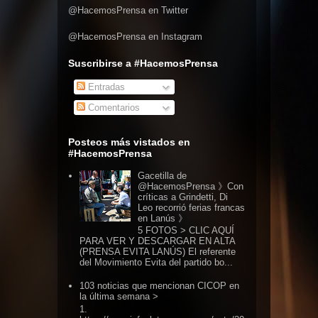
@HacemosPrensa en Twitter
@HacemosPrensa en Instagram
Suscribirse a #HacemosPrensa
Entradas
Comentarios
Posteos más vistados en
#HacemosPrensa
Gacetilla de
@HacemosPrensa 》Con
críticas a Grindetti, Di
Leo recorrió ferias francas
en Lanús 》
5 FOTOS > CLIC AQUÍ
PARA VER Y DESCARGAR EN ALTA
(PRENSA EVITA LANÚS) El referente
del Movimiento Evita del partido bo...
103 noticias que mencionan CICOP en
la última semana >
1.