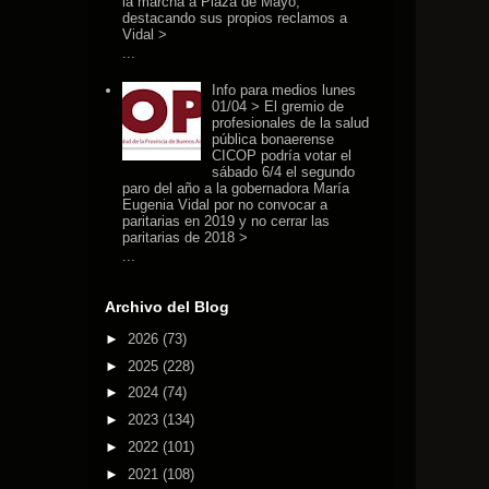
la marcha a Plaza de Mayo,
destacando sus propios reclamos a
Vidal >
...
Info para medios lunes
01/04 > El gremio de
profesionales de la salud
pública bonaerense
CICOP podría votar el
sábado 6/4 el segundo
paro del año a la gobernadora María
Eugenia Vidal por no convocar a
paritarias en 2019 y no cerrar las
paritarias de 2018 >
...
Archivo del Blog
►
2026
(73)
►
2025
(228)
►
2024
(74)
►
2023
(134)
►
2022
(101)
►
2021
(108)