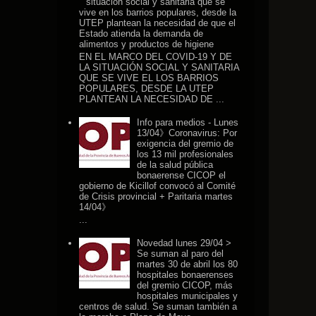
situación social y sanitaria que se
vive en los barrios populares, desde la
UTEP plantean la necesidad de que el
Estado atienda la demanda de
alimentos y productos de higiene
EN EL MARCO DEL COVID-19 Y DE
LA SITUACIÓN SOCIAL Y SANITARIA
QUE SE VIVE EL LOS BARRIOS
POPULARES, DESDE LA UTEP
PLANTEAN LA NECESIDAD DE ...
Info para medios - Lunes
13/04》Coronavirus: Por
exigencia del gremio de
los 13 mil profesionales
de la salud pública
bonaerense CICOP el
gobierno de Kicillof convocó al Comité
de Crisis provincial + Paritaria martes
14/04》
...
Novedad lunes 29/04 >
Se suman al paro del
martes 30 de abril los 80
hospitales bonaerenses
del gremio CICOP, más
hospitales municipales y
centros de salud. Se suman también a