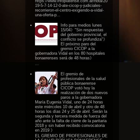
https://www.infoplatense.com.ar/nota/20
19-5-7-14-12-0-ate-cicop-y-judiciales-
recorrieron-el-centro-exigiendo-a-vidal-
una-oferta-p...
Info para medios lunes
15/04》"Sin respuestas
del gobierno provincial, el
conflicto se profundiza"》
El próximo paro del
gremio CICOP a la
gobernadora Vidal en los 80 hospitales
bonaerenses será de 48 horas》
...
El gremio de
profesionales de la salud
pública bonaerense
CICOP votó hoy la
realización de dos nuevos
paros a la gobernadora
María Eugenia Vidal, uno de 24 horas
este miércoles 10 de abril y otro de 48
horas los días 24 y 25 de abril. Serán la
segunda y tercera medida de fuerza del
año ante la falta de cierre de la paritaria
2018 y sin haber recibido convocatoria
en 2019 》
EL GREMIO DE PROFESIONALES DE