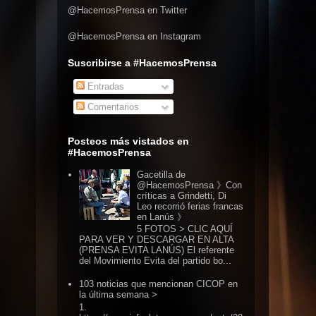
@HacemosPrensa en Twitter
@HacemosPrensa en Instagram
Suscribirse a #HacemosPrensa
Entradas
Comentarios
Posteos más vistados en
#HacemosPrensa
Gacetilla de
@HacemosPrensa 》Con
críticas a Grindetti, Di
Leo recorrió ferias francas
en Lanús 》
5 FOTOS > CLIC AQUÍ
PARA VER Y DESCARGAR EN ALTA
(PRENSA EVITA LANÚS) El referente
del Movimiento Evita del partido bo...
103 noticias que mencionan CICOP en
la última semana >
1.