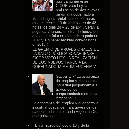
pública bonaerense
CICOP votó hoy la
realización de dos nuevos
paros a la gobernadora
María Eugenia Vidal, uno de 24 horas
este miércoles 10 de abril y otro de 48
horas los días 24 y 25 de abril. Serán la
segunda y tercera medida de fuerza del
año ante la falta de cierre de la paritaria
2018 y sin haber recibido convocatoria
en 2019 》
EL GREMIO DE PROFESIONALES DE
LA SALUD PÚBLICA BONAERENSE
CICOP VOTÓ HOY LA REALIZACIÓN
DE DOS NUEVOS PAROS A LA
GOBERNADORA MARÍA EUGENIA V...
Gacetilla > "La esperanza
del empleo y el desarrollo
industrial pospandemia a
través de los
parquesindustriales en la
Argentina" >
La esperanza del empleo y el desarrollo
industrial pospandemia a través de los
parques industriales en la Argentina Con
el objetivo de s...
En el marco del covid-19 y de la