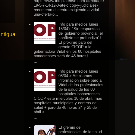
https://www.infoplatense.com.ar/nota/20
19-5-7-14-12-0-ate-cicop-y-judiciales-
recorrieron-el-centro-exigiendo-a-vidal-
una-oferta-p...
Info para medios lunes
15/04》"Sin respuestas
del gobierno provincial, el
antigua
conflicto se profundiza"》
El próximo paro del
gremio CICOP a la
gobernadora Vidal en los 80 hospitales
bonaerenses será de 48 horas》
...
Info para medios lunes
08/04 > Ampliamos
información sobre paro a
Vidal de los profesionales
de la salud de los 80
hospitales bonaerenses
CICOP este miércoles 10 de abril, más
hospitales municipales y centros de
salud + paro de 48 horas 24 y 25 de
abril >
...
El gremio de
profesionales de la salud