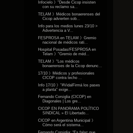
Infocielo 》"Desde Cicop insisten
con su reclamo sa...
TELAM 》Médicos bonaerenses del
Cicop advierten sob...
Info para los medios lunes 23/10 >
Advertencia a V...
FESPROSA en TELAM 》Gremio
nacional de médicos rati...
Hospital Posadas/FESPROSA en
Telam 》"Gremio de méd...
TELAM 》"Los médicos
bonaerenses de la Cicop denunc...
17/10 》Médicos y profesionales
CICOP contra techo ...
Info 17/10 》"#VidalFirmá los pases
a planta" exige...
Fernando Corsiglia (CICOP) en
Diagonales | Los gre...
CICOP EN PANORAMA POLÍTICO
SINDICAL » El Libertado...
CICOP en Argentina Municipal 》
Cómo será el sistema...
Fernando Corsiglia: “Es falaz que