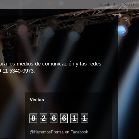
para los medios de comunicación y las redes
9 11 5340-0973.
Visitas
8
2
6
6
1
1
@HacemosPrensa en Facebook