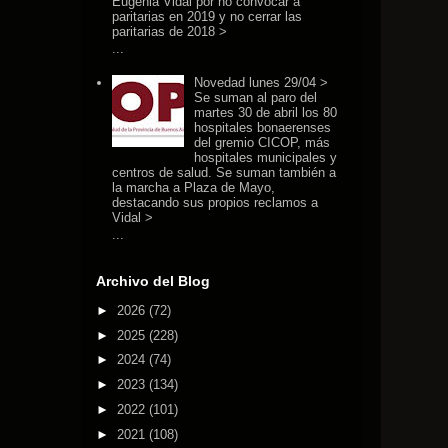
Eugenia Vidal por no convocar a
paritarias en 2019 y no cerrar las
paritarias de 2018 >
...
Novedad lunes 29/04 >
Se suman al paro del
martes 30 de abril los 80
hospitales bonaerenses
del gremio CICOP, más
hospitales municipales y
centros de salud. Se suman también a
la marcha a Plaza de Mayo,
destacando sus propios reclamos a
Vidal >
...
Archivo del Blog
►
2026
(72)
►
2025
(228)
►
2024
(74)
►
2023
(134)
►
2022
(101)
►
2021
(108)