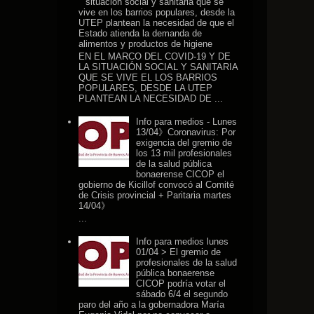
situación social y sanitaria que se
vive en los barrios populares, desde la
UTEP plantean la necesidad de que el
Estado atienda la demanda de
alimentos y productos de higiene
EN EL MARCO DEL COVID-19 Y DE
LA SITUACIÓN SOCIAL Y SANITARIA
QUE SE VIVE EL LOS BARRIOS
POPULARES, DESDE LA UTEP
PLANTEAN LA NECESIDAD DE ...
Info para medios - Lunes
13/04》Coronavirus: Por
exigencia del gremio de
los 13 mil profesionales
de la salud pública
bonaerense CICOP el
gobierno de Kicillof convocó al Comité
de Crisis provincial + Paritaria martes
14/04》
...
Info para medios lunes
01/04 > El gremio de
profesionales de la salud
pública bonaerense
CICOP podría votar el
sábado 6/4 el segundo
paro del año a la gobernadora María