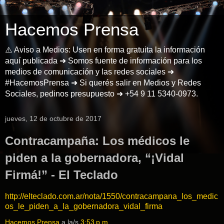
Hacemos Prensa
⚠️ Aviso a Medios: Usen en forma gratuita la información
aquí publicada ➜ Somos fuente de información para los
medios de comunicación y las redes sociales ➜
#HacemosPrensa ➜ Si querés salir en Medios y Redes
Sociales, pedinos presupuesto ➜ +54 9 11 5340-0973.
jueves, 12 de octubre de 2017
Contracampaña: Los médicos le
piden a la gobernadora, “¡Vidal
Firmá!” - El Teclado
http://elteclado.com.ar/nota/1550/contracampana_los_medic
os_le_piden_a_la_gobernadora_vidal_firma
Hacemos Prensa
a la/s
3:53 p.m.