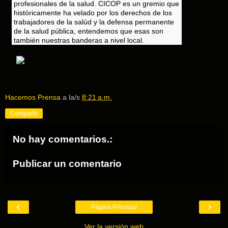
profesionales de la salud. CICOP es un gremio que
históricamente ha velado por los derechos de los
trabajadores de la salúd y la defensa permanente
de la salud pública, entendemos que esas son
también nuestras banderas a nivel local.
Hacemos Prensa
a la/s
8:21 a.m.
Compartir
No hay comentarios.:
Publicar un comentario
‹
›
Página Principal
Ver la versión web