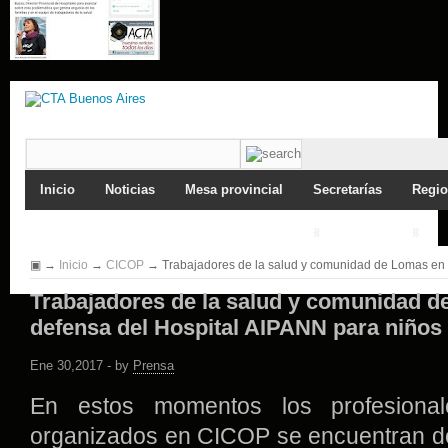
Inicio
Noticias
Mesa provincial
Secretarías
Regio
»
»
»
»
▣
→
Inicio
→
CICOP
→ Trabajadores de la salud y comunidad de Lomas en d
Trabajadores de la salud y comunidad 
defensa del Hospital AIPANN para niños 
Ene 30,2017 - by
Prensa
En estos momentos los profesiona
organizados en CICOP se encuentran de