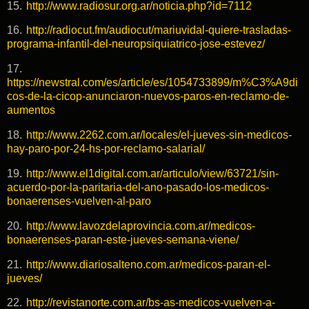
15.
http://www.radiosur.org.ar/noticia.php?id=7112
16.
http://radiocut.fm/audiocut/mariuvidal-quiere-trasladas-
programa-infantil-del-neuropsiquiatrico-jose-estevez/
17.
https://newstral.com/es/article/es/1054733899/m%C3%A9di
cos-de-la-cicop-anunciaron-nuevos-paros-en-reclamo-de-
aumentos
18.
http://www.2262.com.ar/locales/el-jueves-sin-medicos-
hay-paro-por-24-hs-por-reclamo-salarial/
19.
http://www.el1digital.com.ar/articulo/view/63721/sin-
acuerdo-por-la-paritaria-del-ano-pasado-los-medicos-
bonaerenses-vuelven-al-paro
20.
http://www.lavozdelaprovincia.com.ar/medicos-
bonaerenses-paran-este-jueves-semana-viene/
21.
http://www.diariosalteno.com.ar/medicos-paran-el-
jueves/
22.
http://revistanorte.com.ar/bs-as-medicos-vuelven-a-