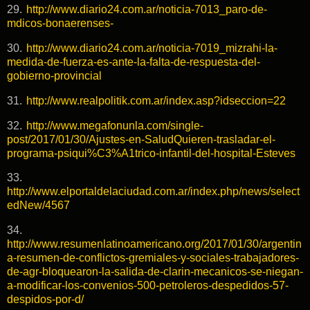
29.
http://www.diario24.com.ar/noticia-7013_paro-de-
mdicos-bonaerenses-
30.
http://www.diario24.com.ar/noticia-7019_mizrahi-la-
medida-de-fuerza-es-ante-la-falta-de-respuesta-del-
gobierno-provincial
31.
http://www.realpolitik.com.ar/index.asp?idseccion=22
32.
http://www.megafonunla.com/single-
post/2017/01/30/Ajustes-en-SaludQuieren-trasladar-el-
programa-psiqui%C3%A1trico-infantil-del-hospital-Esteves
33.
http://www.elportaldelaciudad.com.ar/index.php/news/select
edNew/4567
34.
http://www.resumenlatinoamericano.org/2017/01/30/argentin
a-resumen-de-conflictos-gremiales-y-sociales-trabajadores-
de-agr-bloquearon-la-salida-de-clarin-mecanicos-se-niegan-
a-modificar-los-convenios-500-petroleros-despedidos-57-
despidos-por-d/