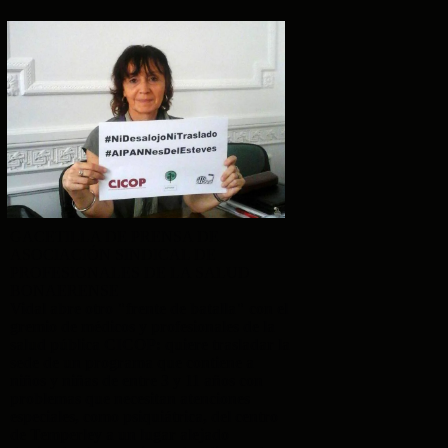
GACETILLA DE PRENSA DE
ASOCIACIÓN SINDICAL DE
PROFESIONALES DE LA SALUD
BONAERENSE
Vidal abre otro "frente de batalla" con el
gremio de médicos y profesionales de la
salud pública CICOP: quiere trasladar la
sede de un programa que contiene a
niños y niñas de entre 3 y 11 años con
problemas que necesitan atenciones
especiales, como psiquiátrica, del centro
de Temperley a un lugar alejado