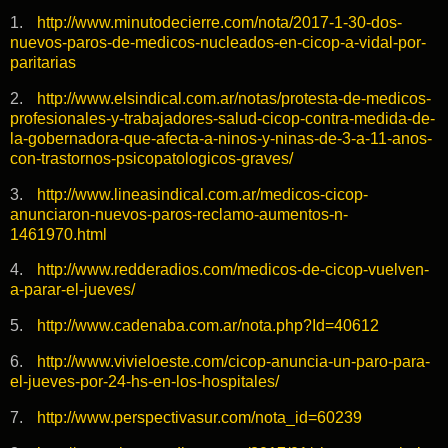
1.
http://www.minutodecierre.com/nota/2017-1-30-dos-
nuevos-paros-de-medicos-nucleados-en-cicop-a-vidal-por-
paritarias
2.
http://www.elsindical.com.ar/notas/protesta-de-medicos-
profesionales-y-trabajadores-salud-cicop-contra-medida-de-
la-gobernadora-que-afecta-a-ninos-y-ninas-de-3-a-11-anos-
con-trastornos-psicopatologicos-graves/
3.
http://www.lineasindical.com.ar/medicos-cicop-
anunciaron-nuevos-paros-reclamo-aumentos-n-
1461970.html
4.
http://www.redderadios.com/medicos-de-cicop-vuelven-
a-parar-el-jueves/
5.
http://www.cadenaba.com.ar/nota.php?Id=40612
6.
http://www.vivieloeste.com/cicop-anuncia-un-paro-para-
el-jueves-por-24-hs-en-los-hospitales/
7.
http://www.perspectivasur.com/nota_id=60239