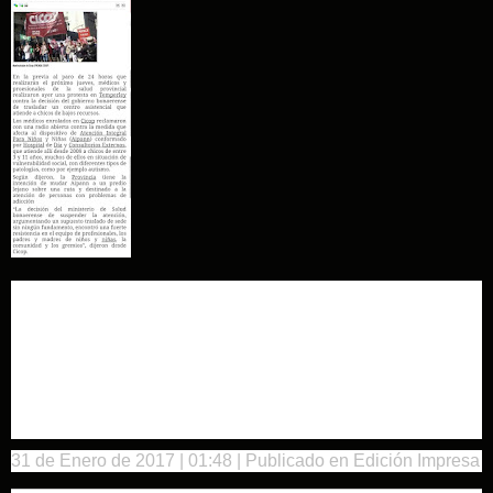
Protesta de médicos
contra la mudanza de
un centro asistencial
31 de Enero de 2017
| 01:48
| Publicado en Edición Impresa