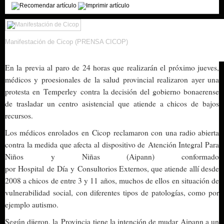
Manifestación de Cicop (PRENSA CICOP)
En la previa al paro de 24 horas que realizarán el próximo jueves,
médicos y proesionales de la salud provincial realizaron ayer una
protesta en
Temperley
contra la decisión del gobierno bonaerense
de trasladar un centro asistencial que atiende a chicos de bajos
recursos.
Los médicos enrolados en
Cicop
reclamaron con una radio abierta
contra la medida que afecta al dispositivo de
Atención Integral Para
Niños
y Niñas (
Aipann
) conformado
por
Hospital
de
Día
y
Consultorios Externos
, que atiende allí desde
2008 a chicos de entre 3 y 11 años, muchos de ellos en situación de
vulnerabilidad social, con diferentes tipos de patologías, como por
ejemplo autismo.
Según dijeron, la
Provincia
tiene la intención de mudar Aipann a un