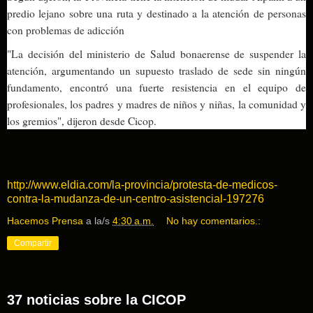
predio lejano sobre una ruta y destinado a la atención de personas
con problemas de adicción
"La decisión del ministerio de Salud bonaerense de suspender la
atención, argumentando un supuesto traslado de sede sin ningún
fundamento, encontró una fuerte resistencia en el equipo de
profesionales, los padres y madres de niños y
niñas
, la comunidad y
los gremios", dijeron desde Cicop.
http://www.eldia.com/la-provincia/protesta-de-medicos-
contra-la-mudanza-de-un-centro-asistencial-197276
Hacemos Prensa
a la/s
4:30 a.m.
No hay comentarios.:
Compartir
37 noticias sobre la CICOP