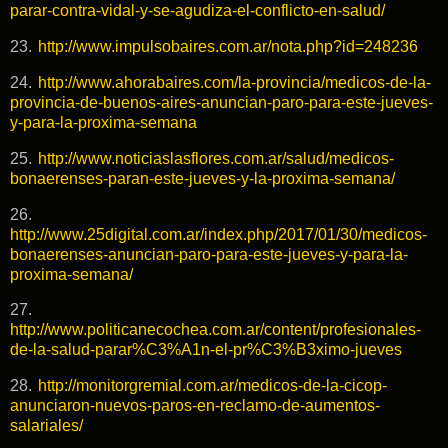
parar-contra-vidal-y-se-agudiza-el-conflicto-en-salud/
23.
http://www.impulsobaires.com.ar/nota.php?id=248236
24.
http://www.ahorabaires.com/la-provincia/medicos-de-la-
provincia-de-buenos-aires-anuncian-paro-para-este-jueves-
y-para-la-proxima-semana
25.
http://www.noticiaslasflores.com.ar/salud/medicos-
bonaerenses-paran-este-jueves-y-la-proxima-semana/
26.
http://www.25digital.com.ar/index.php/2017/01/30/medicos-
bonaerenses-anuncian-paro-para-este-jueves-y-para-la-
proxima-semana/
27.
http://www.politicanecochea.com.ar/content/profesionales-
de-la-salud-parar%C3%A1n-el-pr%C3%B3ximo-jueves
28.
http://monitorgremial.com.ar/medicos-de-la-cicop-
anunciaron-nuevos-paros-en-reclamo-de-aumentos-
salariales/