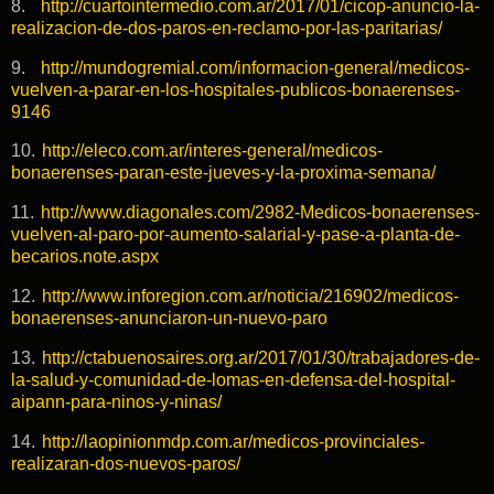
8.
http://cuartointermedio.com.ar/2017/01/cicop-anuncio-la-
realizacion-de-dos-paros-en-reclamo-por-las-paritarias/
9.
http://mundogremial.com/informacion-general/medicos-
vuelven-a-parar-en-los-hospitales-publicos-bonaerenses-
9146
10.
http://eleco.com.ar/interes-general/medicos-
bonaerenses-paran-este-jueves-y-la-proxima-semana/
11.
http://www.diagonales.com/2982-Medicos-bonaerenses-
vuelven-al-paro-por-aumento-salarial-y-pase-a-planta-de-
becarios.note.aspx
12.
http://www.inforegion.com.ar/noticia/216902/medicos-
bonaerenses-anunciaron-un-nuevo-paro
13.
http://ctabuenosaires.org.ar/2017/01/30/trabajadores-de-
la-salud-y-comunidad-de-lomas-en-defensa-del-hospital-
aipann-para-ninos-y-ninas/
14.
http://laopinionmdp.com.ar/medicos-provinciales-
realizaran-dos-nuevos-paros/