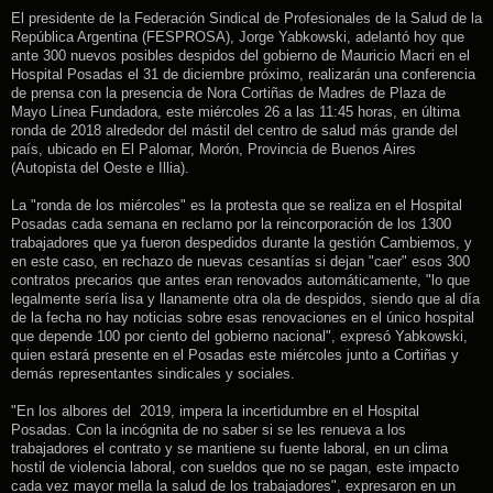
El presidente de la Federación Sindical de Profesionales de la Salud de la
República Argentina (FESPROSA), Jorge Yabkowski, adelantó hoy que
ante 300 nuevos posibles despidos del gobierno de Mauricio Macri en el
Hospital Posadas el 31 de diciembre próximo, realizarán una conferencia
de prensa con la presencia de Nora Cortiñas de Madres de Plaza de
Mayo Línea Fundadora, este miércoles 26 a las 11:45 horas, en última
ronda de 2018 alrededor del mástil del centro de salud más grande del
país, ubicado en El Palomar, Morón, Provincia de Buenos Aires
(Autopista del Oeste e Illia).
La "ronda de los miércoles" es la protesta que se realiza en el Hospital
Posadas cada semana en reclamo por la reincorporación de los 1300
trabajadores que ya fueron despedidos durante la gestión Cambiemos, y
en este caso, en rechazo de nuevas cesantías si dejan "caer" esos 300
contratos precarios que antes eran renovados automáticamente, "lo que
legalmente sería lisa y llanamente otra ola de despidos, siendo que al día
de la fecha no hay noticias sobre esas renovaciones en el único hospital
que depende 100 por ciento del gobierno nacional", expresó Yabkowski,
quien estará presente en el Posadas este miércoles junto a Cortiñas y
demás representantes sindicales y sociales.
"En los albores del 2019, impera la incertidumbre en el Hospital
Posadas. Con la incógnita de no saber si se les renueva a los
trabajadores el contrato y se mantiene su fuente laboral, en un clima
hostil de violencia laboral, con sueldos que no se pagan, este impacto
cada vez mayor mella la salud de los trabajadores", expresaron en un