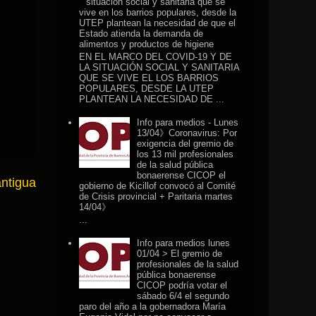
situación social y sanitaria que se
vive en los barrios populares, desde la
UTEP plantean la necesidad de que el
Estado atienda la demanda de
alimentos y productos de higiene
EN EL MARCO DEL COVID-19 Y DE
LA SITUACIÓN SOCIAL Y SANITARIA
QUE SE VIVE EL LOS BARRIOS
POPULARES, DESDE LA UTEP
PLANTEAN LA NECESIDAD DE ...
Info para medios - Lunes
13/04》Coronavirus: Por
exigencia del gremio de
los 13 mil profesionales
de la salud pública
bonaerense CICOP el
antigua
gobierno de Kicillof convocó al Comité
de Crisis provincial + Paritaria martes
14/04》
...
Info para medios lunes
01/04 > El gremio de
profesionales de la salud
pública bonaerense
CICOP podría votar el
sábado 6/4 el segundo
paro del año a la gobernadora María