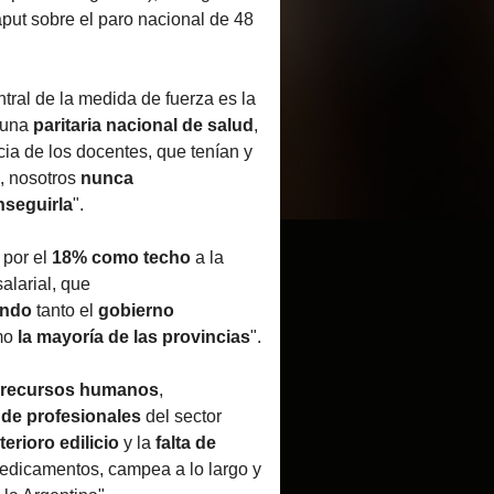
put sobre el paro nacional de 48
ntral de la medida de fuerza es la
 una
paritaria nacional de salud
,
cia de los docentes, que tenían y
n, nosotros
nunca
nseguirla
".
 por el
18% como techo
a la
alarial, que
endo
tanto el
gobierno
mo
la mayoría de las provincias
".
n recursos humanos
,
 de profesionales
del sector
terioro edilicio
y la
falta de
edicamentos, campea a lo largo y