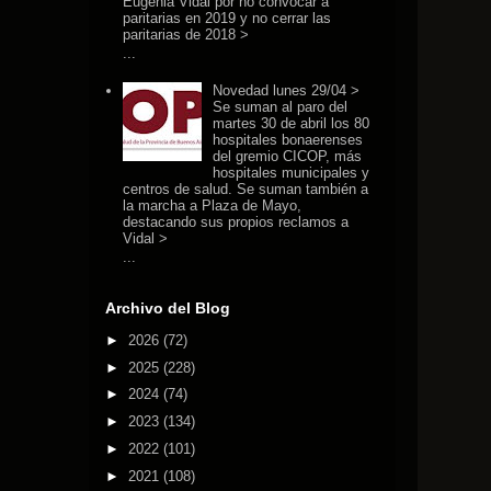
Eugenia Vidal por no convocar a
paritarias en 2019 y no cerrar las
paritarias de 2018 >
...
Novedad lunes 29/04 >
Se suman al paro del
martes 30 de abril los 80
hospitales bonaerenses
del gremio CICOP, más
hospitales municipales y
centros de salud. Se suman también a
la marcha a Plaza de Mayo,
destacando sus propios reclamos a
Vidal >
...
Archivo del Blog
►
2026
(72)
►
2025
(228)
►
2024
(74)
►
2023
(134)
►
2022
(101)
►
2021
(108)