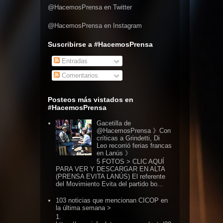
@HacemosPrensa en Twitter
@HacemosPrensa en Instagram
Suscribirse a #HacemosPrensa
Entradas
Comentarios
Posteos más vistados en
#HacemosPrensa
Gacetilla de
@HacemosPrensa 》Con
críticas a Grindetti, Di
Leo recorrió ferias francas
en Lanús 》
5 FOTOS > CLIC AQUÍ
PARA VER Y DESCARGAR EN ALTA
(PRENSA EVITA LANÚS) El referente
del Movimiento Evita del partido bo...
103 noticias que mencionan CICOP en
la última semana >
1.