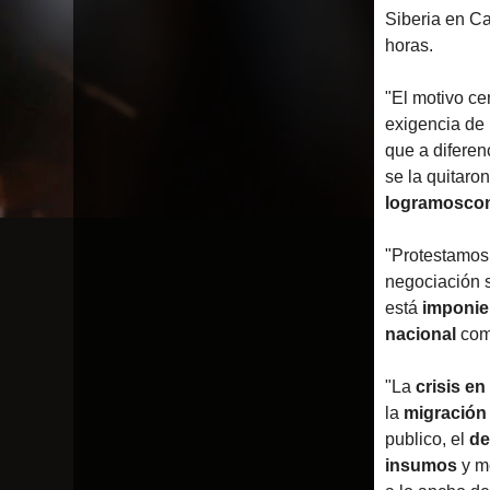
Siberia en Ca
horas.
"El motivo ce
exigencia de
que a diferen
se la quitaro
logramos
co
"Protestamos
negociación s
está
imponi
nacional
co
"La
crisis e
la
migración
publico, el
de
insumos
y m