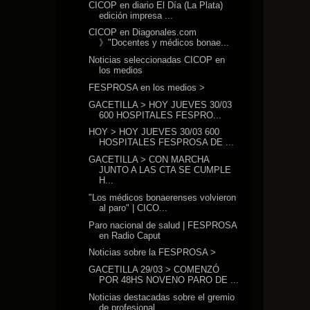
CICOP en diario El Día (La Plata)
edición impresa ...
CICOP en Diagonales.com
》"Docentes y médicos bonae...
Noticias seleccionadas CICOP en
los medios
FESPROSA en los medios >
GACETILLA > HOY JUEVES 30/03
600 HOSPITALES FESPRO...
HOY > HOY JUEVES 30/03 600
HOSPITALES FESPROSA DE ...
GACETILLA > CON MARCHA
JUNTO A LAS CTA SE CUMPLE
H...
"Los médicos bonaerenses volvieron
al paro" | CICO...
Paro nacional de salud | FESPROSA
en Radio Caput
Noticias sobre la FESPROSA >
GACETILLA 29/03 > COMENZÓ
POR 48HS NOVENO PARO DE ...
Noticias destacadas sobre el gremio
de profesional...