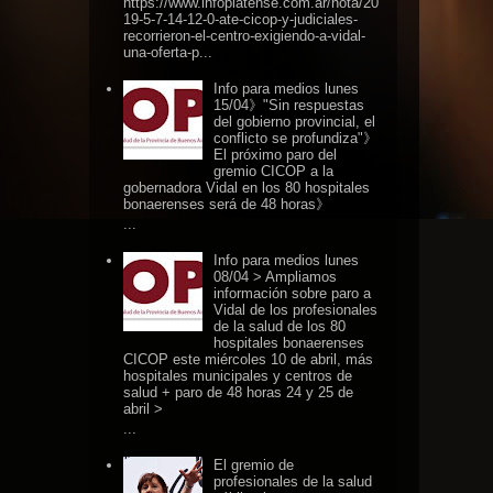
https://www.infoplatense.com.ar/nota/20
19-5-7-14-12-0-ate-cicop-y-judiciales-
recorrieron-el-centro-exigiendo-a-vidal-
una-oferta-p...
Info para medios lunes
15/04》"Sin respuestas
del gobierno provincial, el
conflicto se profundiza"》
El próximo paro del
gremio CICOP a la
gobernadora Vidal en los 80 hospitales
bonaerenses será de 48 horas》
...
Info para medios lunes
08/04 > Ampliamos
información sobre paro a
Vidal de los profesionales
de la salud de los 80
hospitales bonaerenses
CICOP este miércoles 10 de abril, más
hospitales municipales y centros de
salud + paro de 48 horas 24 y 25 de
abril >
...
El gremio de
profesionales de la salud