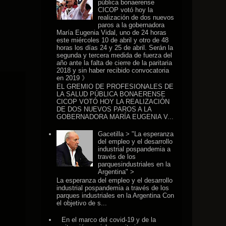
pública bonaerense
CICOP votó hoy la
realización de dos nuevos
paros a la gobernadora
María Eugenia Vidal, uno de 24 horas
este miércoles 10 de abril y otro de 48
horas los días 24 y 25 de abril. Serán la
segunda y tercera medida de fuerza del
año ante la falta de cierre de la paritaria
2018 y sin haber recibido convocatoria
en 2019 》
EL GREMIO DE PROFESIONALES DE
LA SALUD PÚBLICA BONAERENSE
CICOP VOTÓ HOY LA REALIZACIÓN
DE DOS NUEVOS PAROS A LA
GOBERNADORA MARÍA EUGENIA V...
Gacetilla > "La esperanza
del empleo y el desarrollo
industrial pospandemia a
través de los
parquesindustriales en la
Argentina" >
La esperanza del empleo y el desarrollo
industrial pospandemia a través de los
parques industriales en la Argentina Con
el objetivo de s...
En el marco del covid-19 y de la