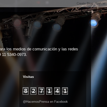
para los medios de comunicación y las redes
9 11 5340-0973.
Visitas
8
2
7
1
4
1
@HacemosPrensa en Facebook