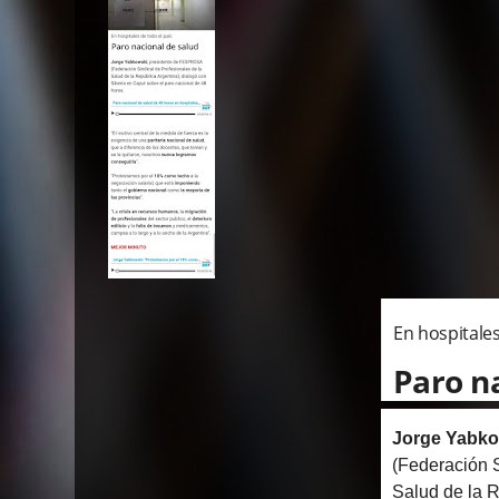
En hospitales
Paro n
Jorge Yabko
(Federación S
Salud de la R