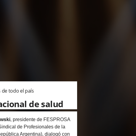
 de todo el país
acional de salud
wski
, presidente de FESPROSA
indical de Profesionales de la
epública Argentina), dialogó con