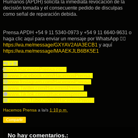
Humanos (APDH) solicita la inmediata revocación de la
decisión tomada y el consecuente pedido de disculpas
como señal de reparación debida.
Prensa APDH +54 9 11 5340-0973 y +54 9 11 6640-9631 o
haga clic aquí para enviar un mensaje por WhatsApp 👉🏽
https://wa.me/message/GXYAV2AIA3ECB1
y aquí
https://wa.me/message/MAAEKJLB6BK5E1
📲👇🏽
🌐
www.HacemosPrensa.com
🔵
www.Facebook.com/HacemosPrensa
🔴
www.Instagram.com/HacemosPrensa
🟡
www.Twitter.com/HacemosPrensa
⚫️
www.TikTok.com/@hacemosprensa
🟥
www.YouTube.com/@HacemosPrensa
Hacemos Prensa
a la/s
1:10 p.m.
Compartir
No hay comentarios.: