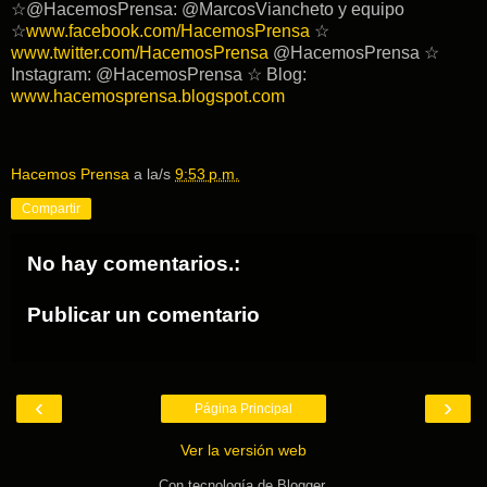
☆@HacemosPrensa: @MarcosViancheto y equipo
☆
www.facebook.com/HacemosPrensa
☆
www.twitter.com/HacemosPrensa
@HacemosPrensa ☆
Instagram: @HacemosPrensa ☆ Blog:
www.hacemosprensa.blogspot.com
Hacemos Prensa
a la/s
9:53 p.m.
Compartir
No hay comentarios.:
Publicar un comentario
‹
›
Página Principal
Ver la versión web
Con tecnología de
Blogger
.