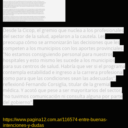
Desde la Cicop, el gremio que nuclea a los profesionales
del sector de la salud, apelaron a la cautela. Les
preocupa cómo se armonizarán las decisiones que les
competen a los municipios con los aportes provinciales.
"No estamos consiguiendo personal para nuestros
hospitales y esto mismo les sucede a los municipios
para sus centros de salud. Habría que ver si el programa
contempla estabilidad e ingreso a la carrera profesional
como para que las condiciones sean las adecuadas",
reflexionó Fernando Corsiglia, titular de la gremial
médica. Y acotó que pese a ser mayoritarios del sector,
"no tuvimos comunicación ni consulta alguna por parte
del gobierno".
https://www.pagina12.com.ar/116574-entre-buenas-
intenciones-y-dudas