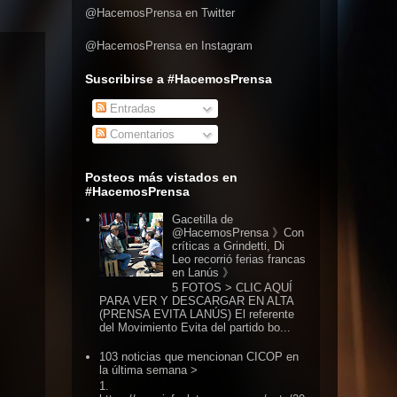
@HacemosPrensa en Twitter
@HacemosPrensa en Instagram
Suscribirse a #HacemosPrensa
Entradas
Comentarios
Posteos más vistados en
#HacemosPrensa
Gacetilla de
@HacemosPrensa 》Con
críticas a Grindetti, Di
Leo recorrió ferias francas
en Lanús 》
5 FOTOS > CLIC AQUÍ
PARA VER Y DESCARGAR EN ALTA
(PRENSA EVITA LANÚS) El referente
del Movimiento Evita del partido bo...
103 noticias que mencionan CICOP en
la última semana >
1.