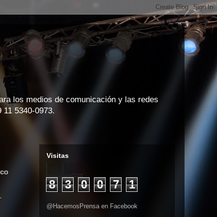
para los medios de comunicación y las redes
9 11 5340-0973.
Visitas
nco
8
3
0
0
7
1
-
@HacemosPrensa en Facebook