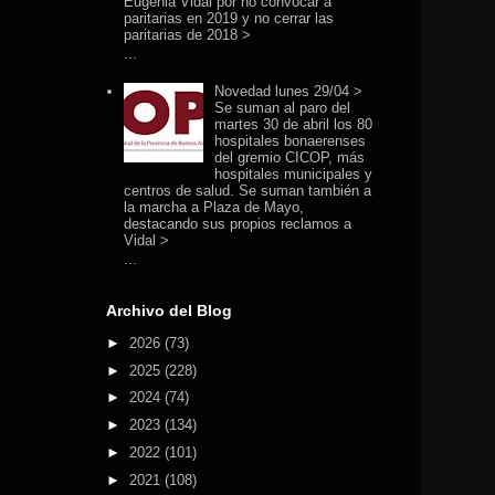
Eugenia Vidal por no convocar a
paritarias en 2019 y no cerrar las
paritarias de 2018 >
...
Novedad lunes 29/04 >
Se suman al paro del
martes 30 de abril los 80
hospitales bonaerenses
del gremio CICOP, más
hospitales municipales y
centros de salud. Se suman también a
la marcha a Plaza de Mayo,
destacando sus propios reclamos a
Vidal >
...
Archivo del Blog
►
2026
(73)
►
2025
(228)
►
2024
(74)
►
2023
(134)
►
2022
(101)
►
2021
(108)