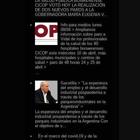
LA SALUD PÚBLICA BONAERENSE
CICOP VOTÓ HOY LA REALIZACIÓN
DE DOS NUEVOS PAROS A LA
GOBERNADORA MARÍA EUGENIA V...
Info para medios lunes
08/04 > Ampliamos
información sobre paro a
Vidal de los profesionales
de la salud de los 80
hospitales bonaerenses
CICOP este miércoles 10 de abril, más
hospitales municipales y centros de
salud + paro de 48 horas 24 y 25 de
abril >
...
Gacetilla > "La esperanza
del empleo y el desarrollo
industrial pospandemia a
través de los
parquesindustriales en la
Argentina" >
La esperanza del empleo y el desarrollo
industrial pospandemia a través de los
parques industriales en la Argentina Con
el objetivo de s...
En el marco del covid-19 y de la