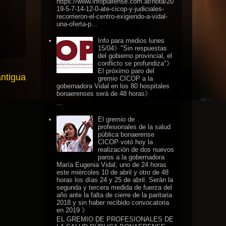
https://www.infoplatense.com.ar/nota/20
19-5-7-14-12-0-ate-cicop-y-judiciales-
recorrieron-el-centro-exigiendo-a-vidal-
una-oferta-p...
Info para medios lunes
15/04》"Sin respuestas
del gobierno provincial, el
conflicto se profundiza"》
El próximo paro del
antigua
gremio CICOP a la
gobernadora Vidal en los 80 hospitales
bonaerenses será de 48 horas》
...
El gremio de
profesionales de la salud
pública bonaerense
CICOP votó hoy la
realización de dos nuevos
paros a la gobernadora
María Eugenia Vidal, uno de 24 horas
este miércoles 10 de abril y otro de 48
horas los días 24 y 25 de abril. Serán la
segunda y tercera medida de fuerza del
año ante la falta de cierre de la paritaria
2018 y sin haber recibido convocatoria
en 2019 》
EL GREMIO DE PROFESIONALES DE