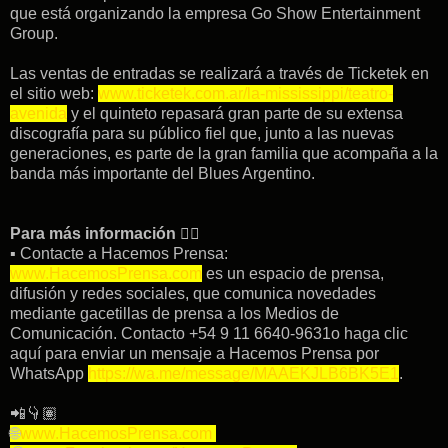
que está organizando la empresa Go Show Entertainment
Group.
Las ventas de entradas se realizará a través de Ticketek en
el sitio web:
www.ticketek.com.ar/la-mississippi/teatro-
avenida
y el quinteto repasará gran parte de su extensa
discografía para su público fiel que, junto a las nuevas
generaciones, es parte de la gran familia que acompaña a la
banda más importante del Blues Argentino.
Para más información
👇🏽
▪︎ Contacte a Hacemos Prensa:
www.HacemosPrensa.com
es un espacio de prensa,
difusión y redes sociales, que comunica novedades
mediante gacetillas de prensa a los Medios de
Comunicación. Contacto +54 9 11 6640-9631o haga clic
aquí para enviar un mensaje a Hacemos Prensa por
WhatsApp
https://wa.me/message/MAAEKJLB6BK5E1
.
📲👇🏽
🌐
www.HacemosPrensa.com