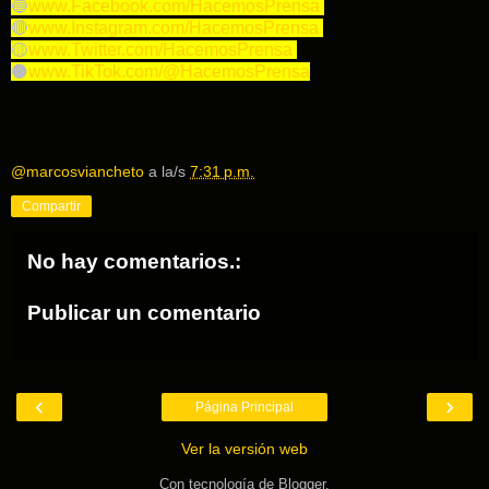
🔵
www.Facebook.com/HacemosPrensa
🔴
www.Instagram.com/HacemosPrensa
🟡
www.Twitter.com/HacemosPrensa
⚫️
www.TikTok.com/@HacemosPrensa
@marcosviancheto
a la/s
7:31 p.m.
Compartir
No hay comentarios.:
Publicar un comentario
‹
›
Página Principal
Ver la versión web
Con tecnología de
Blogger
.