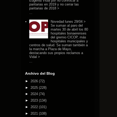
Eugenia Vidal por no convocar a
paritarias en 2019 y no cerrar las
paritarias de 2018 >
...
Novedad lunes 29/04 >
Se suman al paro del
martes 30 de abril los 80
hospitales bonaerenses
del gremio CICOP, más
hospitales municipales y
centros de salud. Se suman también a
la marcha a Plaza de Mayo,
destacando sus propios reclamos a
Vidal >
...
Archivo del Blog
►
2026
(72)
►
2025
(228)
►
2024
(74)
►
2023
(134)
►
2022
(101)
►
2021
(108)