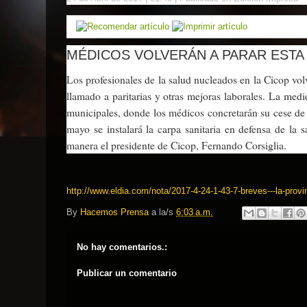
MÉDICOS VOLVERÁN A PARAR ESTA
Los profesionales de la salud nucleados en la Cicop volv
llamado a paritarias y otras mejoras laborales. La medi
municipales, donde los médicos concretarán su cese de 
mayo se instalará la carpa sanitaria en defensa de la 
manera el presidente de Cicop, Fernando Corsiglia.
http://www.eldia.com/nota/2017-4-24-1-43-7-breves---la-provi
By
Hacemos Prensa
a la/s
6:03 a.m.
No hay comentarios.:
Publicar un comentario