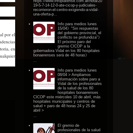
https://www.infoplatense.com.ar/nota/20
19-5-7-14-12-0-ate-cicop-y-judiciales-
recorrieron-el-centro-exigiendo-a-vidal-
una-oferta-p...
Info para medios lunes
15/04》"Sin respuestas
del gobierno provincial, el
al por el
conflicto se profundiza"》
endencias
El próximo paro del
gremio CICOP a la
oria, en
gobernadora Vidal en los 80 hospitales
ualquier
bonaerenses será de 48 horas》
...
Info para medios lunes
08/04 > Ampliamos
información sobre paro a
Vidal de los profesionales
de la salud de los 80
hospitales bonaerenses
CICOP este miércoles 10 de abril, más
hospitales municipales y centros de
salud + paro de 48 horas 24 y 25 de
abril >
...
El gremio de
profesionales de la salud