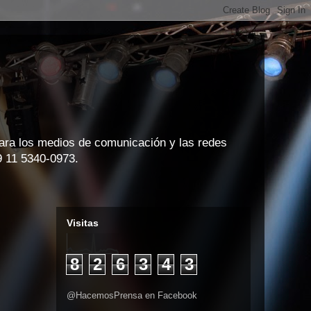
para los medios de comunicación y las redes
9 11 5340-0973.
Visitas
8
2
6
3
4
3
@HacemosPrensa en Facebook