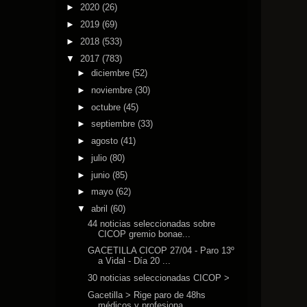
►
2020
(26)
►
2019
(69)
►
2018
(533)
▼
2017
(783)
►
diciembre
(52)
►
noviembre
(30)
►
octubre
(45)
►
septiembre
(33)
►
agosto
(41)
►
julio
(80)
►
junio
(85)
►
mayo
(62)
▼
abril
(60)
44 noticias seleccionadas sobre
CICOP gremio bonae...
GACETILLA CICOP 27/04 - Paro 13º
a Vidal - Día 20 ...
30 noticias seleccionadas CICOP >
Gacetilla > Rige paro de 48hs
médicos y profesiona...