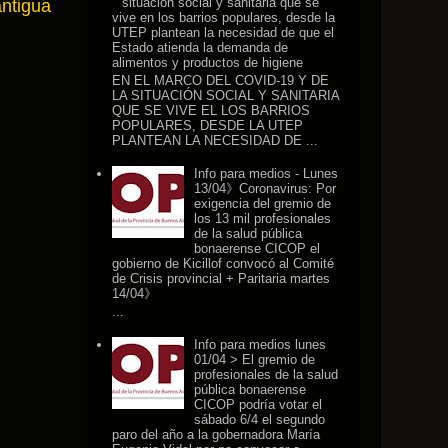
situación social y sanitaria que se
antigua
vive en los barrios populares, desde la
UTEP plantean la necesidad de que el
Estado atienda la demanda de
alimentos y productos de higiene
EN EL MARCO DEL COVID-19 Y DE
LA SITUACIÓN SOCIAL Y SANITARIA
QUE SE VIVE EL LOS BARRIOS
POPULARES, DESDE LA UTEP
PLANTEAN LA NECESIDAD DE ...
Info para medios - Lunes
13/04》Coronavirus: Por
exigencia del gremio de
los 13 mil profesionales
de la salud pública
bonaerense CICOP el
gobierno de Kicillof convocó al Comité
de Crisis provincial + Paritaria martes
14/04》
...
Info para medios lunes
01/04 > El gremio de
profesionales de la salud
pública bonaerense
CICOP podría votar el
sábado 6/4 el segundo
paro del año a la gobernadora María