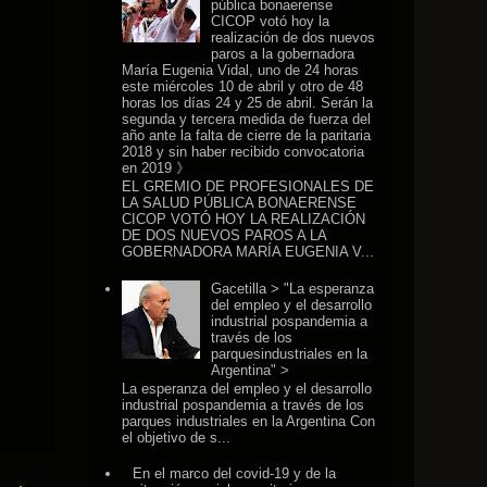
pública bonaerense
CICOP votó hoy la
realización de dos nuevos
paros a la gobernadora
María Eugenia Vidal, uno de 24 horas
este miércoles 10 de abril y otro de 48
horas los días 24 y 25 de abril. Serán la
segunda y tercera medida de fuerza del
año ante la falta de cierre de la paritaria
2018 y sin haber recibido convocatoria
en 2019 》
EL GREMIO DE PROFESIONALES DE
LA SALUD PÚBLICA BONAERENSE
CICOP VOTÓ HOY LA REALIZACIÓN
DE DOS NUEVOS PAROS A LA
GOBERNADORA MARÍA EUGENIA V...
Gacetilla > "La esperanza
del empleo y el desarrollo
industrial pospandemia a
través de los
parquesindustriales en la
Argentina" >
La esperanza del empleo y el desarrollo
industrial pospandemia a través de los
parques industriales en la Argentina Con
el objetivo de s...
En el marco del covid-19 y de la