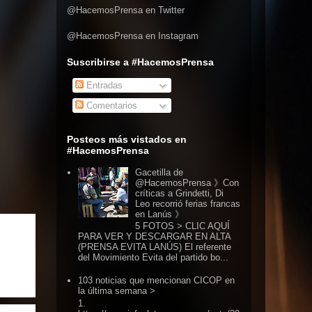
@HacemosPrensa en Twitter
@HacemosPrensa en Instagram
Suscribirse a #HacemosPrensa
Entradas
Comentarios
Posteos más vistados en
#HacemosPrensa
Gacetilla de
@HacemosPrensa 》Con
críticas a Grindetti, Di
Leo recorrió ferias francas
en Lanús 》
5 FOTOS > CLIC AQUÍ
PARA VER Y DESCARGAR EN ALTA
(PRENSA EVITA LANÚS) El referente
del Movimiento Evita del partido bo...
103 noticias que mencionan CICOP en
la última semana >
1.