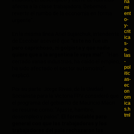
na
afecta a la clase trabajadora. Debemos
mi
revertir el rumbo de la economía en forma
ent
o-
urgente".
y-
crit
En la misma línea Ariel Sujarchuk, intendente
ica
de Escobar aseveró que
"este no fue un
s-
paro caprichoso, ni golpista y que nadie
a-
quiere que a la argentina le vaya mal"
. "Han
las
cerrado varias industrias, ha caído el empleo,
-
pol
ha sido afectado el sector automotriz",
itic
explicó.
as-
ec
Por su parte Jorge Rivas, de la Unidad
on
Socialista para la Victoria FPV consideró que
om
el programa del gobierno de Mauricio Macri
ica
se resume como: "Ajuste, hambre,
s.h
tml
desempleo y palos".
El formidable paro
general con que las trabajadoras y los
trabajadores del país rechazaron las