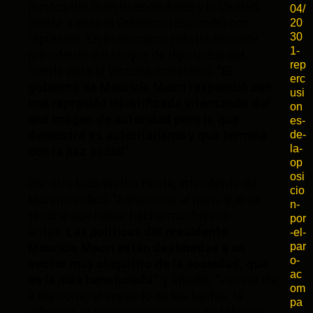
puntos del Gran Buenos Aires y la Ciudad,
04/
frente a esto el Gobierno respondió con
20
30
represión. En este marco Héctor Recalde,
1-
presidente del bloque de diputados del
rep
Frente para la Victoria, consideró:
"El
erc
gobierno de Mauricio Macri respondió con
usi
una represión injustificada intentando dar
on
una imagen de autoridad pero lo que
es-
demostró es autoritarismo y que termina
de-
la-
con la paz social"
.
op
osi
Por otro lado Walter Festa, intendente de
cio
Moreno indicó: "Adherimos al paro, que se
n-
tendría que haber hecho muchísimo
por
antes.
Las políticas del presidente
-el-
Mauricio Macri están destinadas a un
par
o-
sector muy chiquitito de la sociedad, que
ac
es la más beneficiada
", y añadió: "Vemos día
om
a día como el impacto de las tarifas, la
pa
inflación, el desempleo y cierre de fábricas