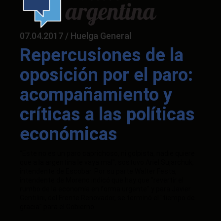
07.04.2017 / Huelga General
Repercusiones de la
oposición por el paro:
acompañamiento y
críticas a las políticas
económicas
"Este no es un paro caprichoso, ni golpista, nadie quiere
que a la argentina le vaya mal", sostuvo Ariel Sujarchuk,
intendente de Escobar. Por su parte Walter Festa,
intendente de Moreno indicó que hay que "revertir el
rumbo de la economía en forma urgente" y para Javier
Gentilini, del Frente Renovador, se terminó el "tiempo de
gracia" para el Gobierno.