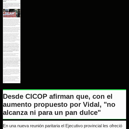
Desde CICOP afirman que, con el
aumento propuesto por Vidal, "no
alcanza ni para un pan dulce"
En una nueva reunión paritaria el Ejecutivo provincial les ofreció