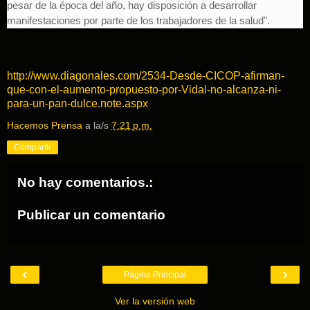
pesar de la época del año, hay disposición a desarrollar
manifestaciones por parte de los trabajadores de la salud".
http://www.diagonales.com/2534-Desde-CICOP-afirman-
que-con-el-aumento-propuesto-por-Vidal-no-alcanza-ni-
para-un-pan-dulce.note.aspx
Hacemos Prensa
a la/s
7:21 p.m.
Compartir
No hay comentarios.:
Publicar un comentario
‹
›
Página Principal
Ver la versión web