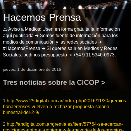
Hacemos Prensa
⚠️ Aviso a Medios: Usen en forma gratuita la información
aquí publicada ➜ Somos fuente de información para los
medios de comunicación y las redes sociales ➜
#HacemosPrensa ➜ Si querés salir en Medios y Redes
Sociales, pedinos presupuesto ➜ +54 9 11 5340-0973.
jueves, 1 de diciembre de 2016
Tres noticias sobre la CICOP >
1
http://www.25digital.com.ar/index.php/2016/11/30/gremios-
bonaerenses-vuelven-a-rechazar-propuesta-salarial-
bimestral-del-2-9/
2
http://andigital.com.ar/gremiales/item/57754-se-acercan-
posiciones-entre-el-gobierno-y-la-mayoria-de-los-gremios-