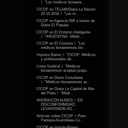
》"Los médicos bonaere...
CICOP en TELAM/Diario La Nación
29.10.2016 》"Los m...
CICOP en Agencia DIB a través de
Diario El Popular...
CICOP en El Entorno Inteligente
》"ARGENTINA: Médic...
CICOP en El Cronista 》"Los
médicos bonaerenses lev...
Impulso Baires 》"CICOP: Médicos
y profesionales de...
Línea Sindical 》"Médicos
bonaerenses aceptan propu...
CICOP en Diario Conurbano
》"Médicos bonaerenses ac...
CICOP en Diario La Capital de Mar
del Plata 》"Médi...
AHORA/CON AUDIO) 》EN
DISCONFORMIDAD,
LEVANTARON HO...
Noticias sobre CICOP > Paro-
Paritaria-Asambleas-Co...
CICOP en ImpulsoBaires