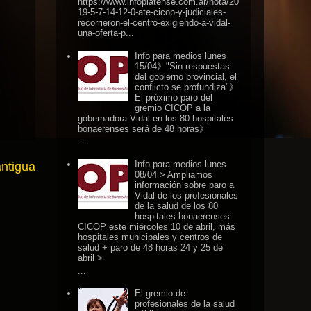
https://www.infoplatense.com.ar/nota/20
19-5-7-14-12-0-ate-cicop-y-judiciales-
recorrieron-el-centro-exigiendo-a-vidal-
una-oferta-p...
Info para medios lunes
15/04》"Sin respuestas
del gobierno provincial, el
conflicto se profundiza"》
El próximo paro del
gremio CICOP a la
gobernadora Vidal en los 80 hospitales
bonaerenses será de 48 horas》
...
Info para medios lunes
antigua
08/04 > Ampliamos
información sobre paro a
Vidal de los profesionales
de la salud de los 80
hospitales bonaerenses
CICOP este miércoles 10 de abril, más
hospitales municipales y centros de
salud + paro de 48 horas 24 y 25 de
abril >
...
El gremio de
profesionales de la salud