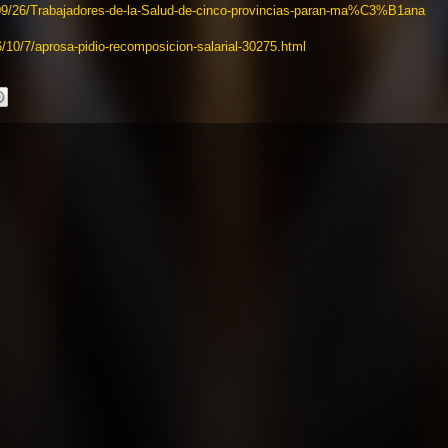
09/26/Trabajadores-de-la-Salud-de-cinco-provincias-paran-ma%C3%B1ana
6/10/7/aprosa-pidio-recomposicion-salarial-30275.html