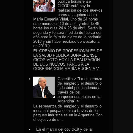
pública bonaerense
CICOP votó hoy la
realización de dos nuevos
paros a la gobernadora
María Eugenia Vidal, uno de 24 horas
este miércoles 10 de abril y otro de 48
horas los días 24 y 25 de abril. Serán la
segunda y tercera medida de fuerza del
año ante la falta de cierre de la paritaria
2018 y sin haber recibido convocatoria
en 2019 》
EL GREMIO DE PROFESIONALES DE
LA SALUD PÚBLICA BONAERENSE
CICOP VOTÓ HOY LA REALIZACIÓN
DE DOS NUEVOS PAROS A LA
GOBERNADORA MARÍA EUGENIA V...
Gacetilla > "La esperanza
del empleo y el desarrollo
industrial pospandemia a
través de los
parquesindustriales en la
Argentina" >
La esperanza del empleo y el desarrollo
industrial pospandemia a través de los
parques industriales en la Argentina Con
el objetivo de s...
En el marco del covid-19 y de la