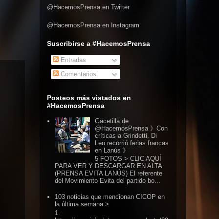
@HacemosPrensa en Twitter
@HacemosPrensa en Instagram
Suscribirse a #HacemosPrensa
Entradas
Comentarios
Posteos más vistados en
#HacemosPrensa
Gacetilla de
@HacemosPrensa 》Con
críticas a Grindetti, Di
Leo recorrió ferias francas
en Lanús 》
5 FOTOS > CLIC AQUÍ
PARA VER Y DESCARGAR EN ALTA
(PRENSA EVITA LANÚS) El referente
del Movimiento Evita del partido bo...
103 noticias que mencionan CICOP en
la última semana >
1.