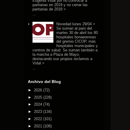
Eugenia Vidal por no convocar a
paritarias en 2019 y no cerrar las
paritarias de 2018 >
...
Novedad lunes 29/04 >
Se suman al paro del
martes 30 de abril los 80
hospitales bonaerenses
del gremio CICOP, más
hospitales municipales y
centros de salud. Se suman también a
la marcha a Plaza de Mayo,
destacando sus propios reclamos a
Vidal >
...
Archivo del Blog
►
2026
(72)
►
2025
(228)
►
2024
(74)
►
2023
(134)
►
2022
(101)
►
2021
(108)