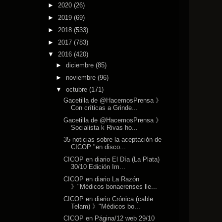
►
2020
(26)
►
2019
(69)
►
2018
(533)
►
2017
(783)
▼
2016
(420)
►
diciembre
(85)
►
noviembre
(96)
▼
octubre
(171)
Gacetilla de @HacemosPrensa 》
Con críticas a Grinde...
Gacetilla de @HacemosPrensa 》
Socialista k Rivas ho...
35 noticias sobre la aceptación de
CICOP "en disco...
CICOP en diario El Día (La Plata)
30/10 Edición Im...
CICOP en diario La Razón
》"Médicos bonaerenses lle...
CICOP en diario Crónica (cable
Telam) 》"Médicos bo...
CICOP en Página/12 web 29/10