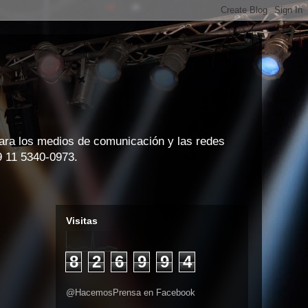
para los medios de comunicación y las redes
9 11 5340-0973.
Visitas
8
2
6
9
9
4
@HacemosPrensa en Facebook