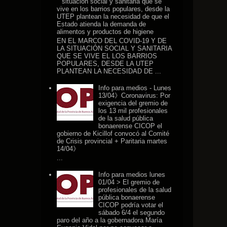
situación social y sanitaria que se
vive en los barrios populares, desde la
UTEP plantean la necesidad de que el
Estado atienda la demanda de
alimentos y productos de higiene
EN EL MARCO DEL COVID-19 Y DE
LA SITUACIÓN SOCIAL Y SANITARIA
QUE SE VIVE EL LOS BARRIOS
POPULARES, DESDE LA UTEP
PLANTEAN LA NECESIDAD DE ...
Info para medios - Lunes
13/04》Coronavirus: Por
exigencia del gremio de
los 13 mil profesionales
de la salud pública
bonaerense CICOP el
gobierno de Kicillof convocó al Comité
de Crisis provincial + Paritaria martes
14/04》
...
Info para medios lunes
01/04 > El gremio de
profesionales de la salud
pública bonaerense
CICOP podría votar el
sábado 6/4 el segundo
paro del año a la gobernadora María