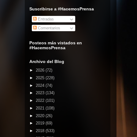
Suscribirse a #HacemosPrensa
Entradas
Comentarios
Posteos más vistados en
#HacemosPrensa
Archivo del Blog
►
2026
(72)
►
2025
(228)
►
2024
(74)
►
2023
(134)
►
2022
(101)
►
2021
(108)
►
2020
(26)
►
2019
(69)
►
2018
(533)