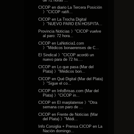
de 72 horas ...
CICOP en diario La Tercera Posición
》"CICOP ratifi...
CICOP en La Trocha Digital
》"NUEVO PARO EN HOSPITA...
Provincia Noticias 》"CICOP vuelve
al paro: 72 hora...
CICOP en LaNoticia1.com
》"Médicos bonaerenses de C...
El Sindical 》"CICOP acordó un
nuevo para de 72 hs....
CICOP en Lo que pasa (Mar del
Plata) 》"Médicos bon...
CICOP en Qué Digital (Mar del Plata)
》"Sigue el co...
CICOP en InfoBrisas.com (Mar del
Plata) 》"CICOP in...
CICOP en El marplatense 》"Otra
semana con paro de ...
CICOP en Frente de Noticias (Mar
del Plata) 》"Médi...
Info Corsiglia + Prensa CICOP en La
Nación domingo...