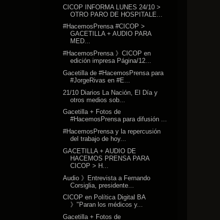
CICOP INFORMA LUNES 24/10 >
OTRO PARO DE HOSPITALE...
#HacemosPrensa #CICOP >
GACETILLA + AUDIO PARA
MED...
#HacemosPrensa 》CICOP en
edición impresa Página/12...
Gacetilla de #HacemosPrensa para
#JorgeRivas en #E...
21/10 Diarios La Nación, El Día y
otros medios sob...
Gacetilla + Fotos de
#HacemosPrensa para difusión ...
#HacemosPrensa y la repercusión
del trabajo de hoy...
GACETILLA + AUDIO DE
HACEMOS PRENSA PARA
CICOP > H...
Audio 》Entrevista a Fernando
Corsiglia, presidente...
CICOP en Política Digital BA
》"Paran los médicos y...
Gacetilla + Fotos de