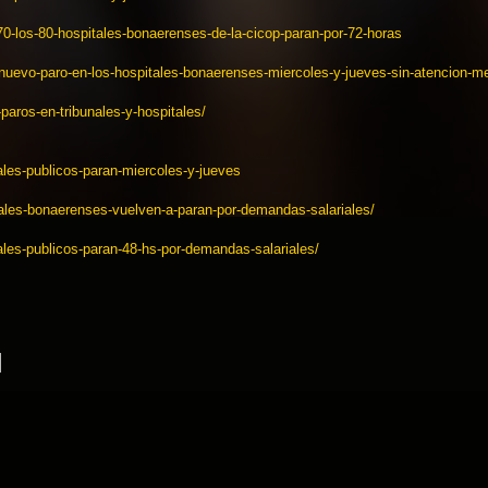
70-
los-80-hospitales-bonaerenses-
de-la-cicop-paran-por-72-horas
nuevo-paro-en-los-hospitales-
bonaerenses-miercoles-y-
jueves-sin-atencion-m
-
paros-en-tribunales-y-
hospitales/
ales-publicos-paran-
miercoles-y-jueves
ales-bonaerenses-
vuelven-a-paran-por-demandas-
salariales/
ales-publicos-paran-48-
hs-por-demandas-salariales/