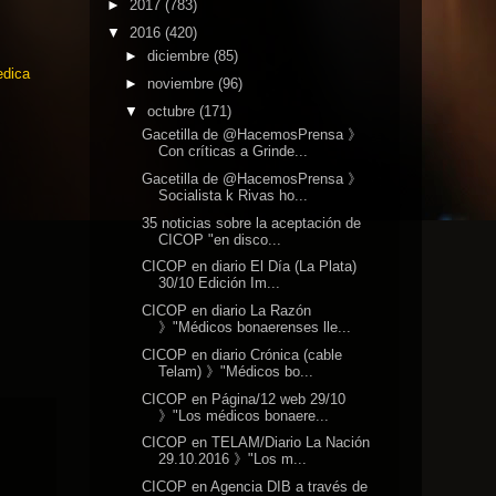
►
2017
(783)
▼
2016
(420)
►
diciembre
(85)
edica
►
noviembre
(96)
▼
octubre
(171)
Gacetilla de @HacemosPrensa 》
Con críticas a Grinde...
Gacetilla de @HacemosPrensa 》
Socialista k Rivas ho...
35 noticias sobre la aceptación de
CICOP "en disco...
CICOP en diario El Día (La Plata)
30/10 Edición Im...
CICOP en diario La Razón
》"Médicos bonaerenses lle...
CICOP en diario Crónica (cable
Telam) 》"Médicos bo...
CICOP en Página/12 web 29/10
》"Los médicos bonaere...
CICOP en TELAM/Diario La Nación
29.10.2016 》"Los m...
CICOP en Agencia DIB a través de