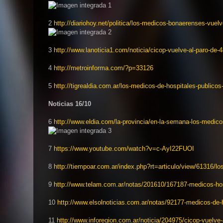
2
http://diariohoy.net/politica/
los-medicos-bonaerenses-
vuelv
3
http://www.lanoticia1.com/
noti
cia/cicop-vuelve-al-paro-
de-
4
4
http://metroinforma.com/?p=
331
26
5
http://tigrealdia.com.ar/los-
m
edicos-de-hospitales-
publicos
Noticias 16/10
6
http://www.eldia.com/la-
provin
cia/en-la-semana-los-
medico
7
https://www.youtube.com/watch?
v=c-AyI22FUOI
8
http://tiempoar.com.ar/index.
php?rt=articulo/view/61316/
lo
9
http://www.telam.com.ar/notas/
201610/167187-medicos-
ho
10
http://www.elsolnoticias.com.
ar/notas/92177-medicos-de-
11
http://www.inforegion.com.ar/
noticia/204975/cicop-vuelve-