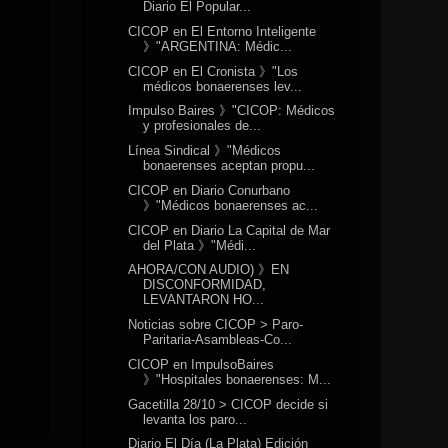
Diario El Popular...
CICOP en El Entorno Inteligente
》"ARGENTINA: Médic...
CICOP en El Cronista 》"Los
médicos bonaerenses lev...
Impulso Baires 》"CICOP: Médicos
y profesionales de...
Línea Sindical 》"Médicos
bonaerenses aceptan propu...
CICOP en Diario Conurbano
》"Médicos bonaerenses ac...
CICOP en Diario La Capital de Mar
del Plata 》"Médi...
AHORA/CON AUDIO) 》EN
DISCONFORMIDAD,
LEVANTARON HO...
Noticias sobre CICOP > Paro-
Paritaria-Asambleas-Co...
CICOP en ImpulsoBaires
》"Hospitales bonaerenses: M...
Gacetilla 28/10 > CICOP decide si
levanta los paro...
Diario El Día (La Plata) Edición