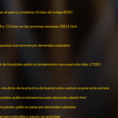
e
n-al-paro-y-completan-
15-dias-
de-huelga-80307
8-y-72-horas-en-las-
proximas-
semanas-85521.html
-
pararan-nuevamente-
por-
demandas-salariales/
s-
de-hospitales-
publicos-
bonaerenses-iran-a-
paro-dos-
dias-173003
s-ma-dicos-de-la-provincia-
de-buenos-aires-vuelven-a-
parar-esta-semana
spitales-publicos-
bonaerense-paro-demanda-
salarial.html
hospitales-publicos-paran-por-
demandas-salariales
al-paro-miercoles-y-jueves-
sin-actividad