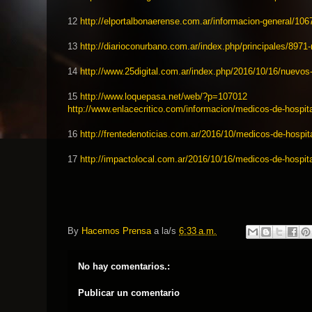
12
http://elportalbonaerense.com.
ar/informacion-general/106
13
http://diarioconurbano.com.ar/
index.php/principales/8971-
14
http://www.25digital.com.ar/
index.php/2016/10/16/nuevos
15
http://www.loquepasa.net/web/?
p=107012
http://www.enlacecritico.com/
informacion/medicos-de-
hospit
16
http://frentedenoticias.com.
ar/2016/10/medicos-de-
hospit
17
http://impactolocal.com.ar/
2016/10/16/medicos-de-
hospit
By
Hacemos Prensa
a la/s
6:33 a.m.
No hay comentarios.:
Publicar un comentario