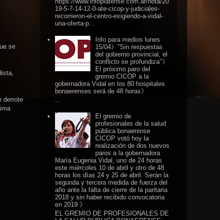
https://www.infoplatense.com.ar/nota/20
19-5-7-14-12-0-ate-cicop-y-judiciales-
recorrieron-el-centro-exigiendo-a-vidal-
una-oferta-p...
Info para medios lunes
que se
15/04》"Sin respuestas
del gobierno provincial, el
conflicto se profundiza"》
El próximo paro del
ista,
gremio CICOP a la
gobernadora Vidal en los 80 hospitales
bonaerenses será de 48 horas》
e derrote
...
tima
El gremio de
profesionales de la salud
pública bonaerense
CICOP votó hoy la
realización de dos nuevos
paros a la gobernadora
María Eugenia Vidal, uno de 24 horas
este miércoles 10 de abril y otro de 48
horas los días 24 y 25 de abril. Serán la
segunda y tercera medida de fuerza del
año ante la falta de cierre de la paritaria
2018 y sin haber recibido convocatoria
en 2019 》
EL GREMIO DE PROFESIONALES DE