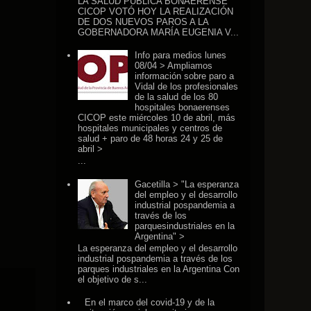
LA SALUD PÚBLICA BONAERENSE
CICOP VOTÓ HOY LA REALIZACIÓN
DE DOS NUEVOS PAROS A LA
GOBERNADORA MARÍA EUGENIA V...
Info para medios lunes
08/04 > Ampliamos
información sobre paro a
Vidal de los profesionales
de la salud de los 80
hospitales bonaerenses
CICOP este miércoles 10 de abril, más
hospitales municipales y centros de
salud + paro de 48 horas 24 y 25 de
abril >
...
Gacetilla > "La esperanza
del empleo y el desarrollo
industrial pospandemia a
través de los
parquesindustriales en la
Argentina" >
La esperanza del empleo y el desarrollo
industrial pospandemia a través de los
parques industriales en la Argentina Con
el objetivo de s...
En el marco del covid-19 y de la