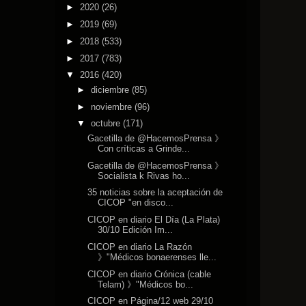
►
2020
(26)
►
2019
(69)
►
2018
(533)
►
2017
(783)
▼
2016
(420)
►
diciembre
(85)
►
noviembre
(96)
▼
octubre
(171)
Gacetilla de @HacemosPrensa 》
Con críticas a Grinde...
Gacetilla de @HacemosPrensa 》
Socialista k Rivas ho...
35 noticias sobre la aceptación de
CICOP "en disco...
CICOP en diario El Día (La Plata)
30/10 Edición Im...
CICOP en diario La Razón
》"Médicos bonaerenses lle...
CICOP en diario Crónica (cable
Telam) 》"Médicos bo...
CICOP en Página/12 web 29/10