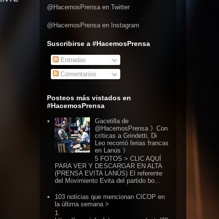
@HacemosPrensa en Twitter
@HacemosPrensa en Instagram
Suscribirse a #HacemosPrensa
Entradas
Comentarios
Posteos más vistados en
#HacemosPrensa
Gacetilla de
@HacemosPrensa 》Con
críticas a Grindetti, Di
Leo recorrió ferias francas
en Lanús 》
5 FOTOS > CLIC AQUÍ
PARA VER Y DESCARGAR EN ALTA
(PRENSA EVITA LANÚS) El referente
del Movimiento Evita del partido bo...
103 noticias que mencionan CICOP en
la última semana >
1.