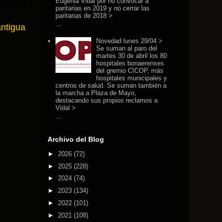
Eugenia Vidal por no convocar a
paritarias en 2019 y no cerrar las
paritarias de 2018 >
...
antigua
Novedad lunes 29/04 >
Se suman al paro del
martes 30 de abril los 80
hospitales bonaerenses
del gremio CICOP, más
hospitales municipales y
centros de salud. Se suman también a
la marcha a Plaza de Mayo,
destacando sus propios reclamos a
Vidal >
...
Archivo del Blog
►
2026
(72)
►
2025
(228)
►
2024
(74)
►
2023
(134)
►
2022
(101)
►
2021
(108)