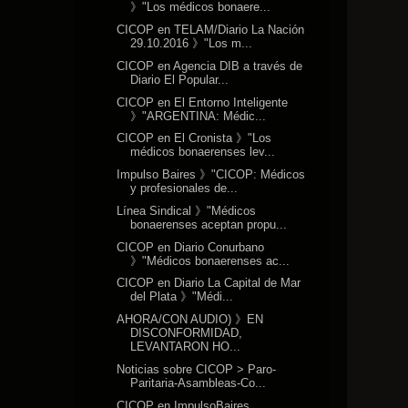
》"Los médicos bonaere...
CICOP en TELAM/Diario La Nación
29.10.2016 》"Los m...
CICOP en Agencia DIB a través de
Diario El Popular...
CICOP en El Entorno Inteligente
》"ARGENTINA: Médic...
CICOP en El Cronista 》"Los
médicos bonaerenses lev...
Impulso Baires 》"CICOP: Médicos
y profesionales de...
Línea Sindical 》"Médicos
bonaerenses aceptan propu...
CICOP en Diario Conurbano
》"Médicos bonaerenses ac...
CICOP en Diario La Capital de Mar
del Plata 》"Médi...
AHORA/CON AUDIO) 》EN
DISCONFORMIDAD,
LEVANTARON HO...
Noticias sobre CICOP > Paro-
Paritaria-Asambleas-Co...
CICOP en ImpulsoBaires