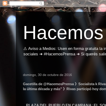
Hacemos
⚠️ Aviso a Medios: Usen en forma gratuita la 
sociales ➜ #HacemosPrensa ➜ Si querés salir
domingo, 30 de octubre de 2016
Gacetilla de @HacemosPrensa 》Socialista k Rivas
la última década y más" 》Rivas participó hoy dom
PLAZA DEL PUEBLO EN CAMPANA: EL SO