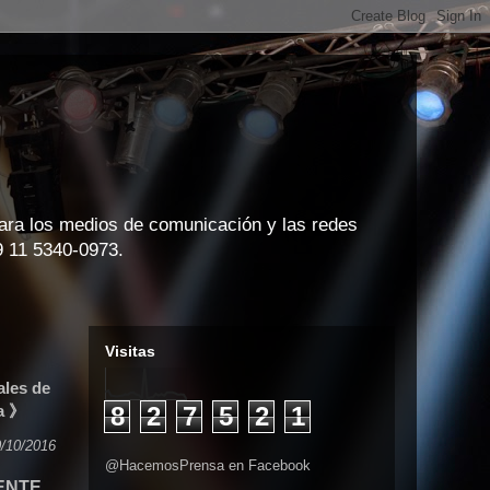
para los medios de comunicación y las redes
9 11 5340-0973.
Visitas
ales de
na 》
8
2
7
5
2
1
/10/2016
@HacemosPrensa en Facebook
ENTE