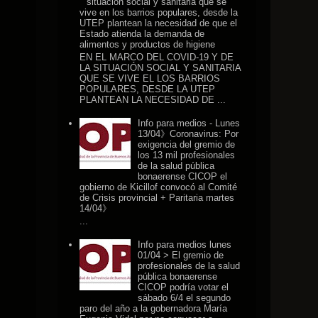
situación social y sanitaria que se
vive en los barrios populares, desde la
UTEP plantean la necesidad de que el
Estado atienda la demanda de
alimentos y productos de higiene
EN EL MARCO DEL COVID-19 Y DE
LA SITUACIÓN SOCIAL Y SANITARIA
QUE SE VIVE EL LOS BARRIOS
POPULARES, DESDE LA UTEP
PLANTEAN LA NECESIDAD DE ...
Info para medios - Lunes
13/04》Coronavirus: Por
exigencia del gremio de
los 13 mil profesionales
de la salud pública
bonaerense CICOP el
gobierno de Kicillof convocó al Comité
de Crisis provincial + Paritaria martes
14/04》
...
Info para medios lunes
01/04 > El gremio de
profesionales de la salud
pública bonaerense
CICOP podría votar el
sábado 6/4 el segundo
paro del año a la gobernadora María