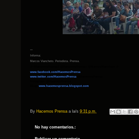
--
Informa:
Marcos Viancheto. Periodista. Prensa.
☆
#HacemosPrensa / @HacemosPrensa - @MarcosViancheto
☆
www.facebook.com/HacemosPrensa
www.twitter.com/HacemosPrensa
@HacemosPrensa
Instagram: @HacemosPrensa
Blog:
www.hacemosprensa.
blogspot.com
By
Hacemos Prensa
a la/s
9:31 p.m.
No hay comentarios.:
Publicar un comentario