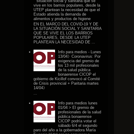
situación social y sanitaria que se
vive en los barrios populares, desde la
UTEP plantean la necesidad de que el
Estado atienda la demanda de
alimentos y productos de higiene
EN EL MARCO DEL COVID-19 Y DE
LA SITUACIÓN SOCIAL Y SANITARIA
QUE SE VIVE EL LOS BARRIOS
POPULARES, DESDE LA UTEP
PLANTEAN LA NECESIDAD DE ...
Info para medios - Lunes
13/04》Coronavirus: Por
exigencia del gremio de
los 13 mil profesionales
de la salud pública
bonaerense CICOP el
gobierno de Kicillof convocó al Comité
de Crisis provincial + Paritaria martes
14/04》
...
Info para medios lunes
01/04 > El gremio de
profesionales de la salud
pública bonaerense
CICOP podría votar el
sábado 6/4 el segundo
paro del año a la gobernadora María