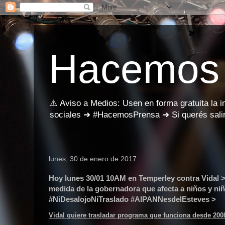
Hacemos
⚠️ Aviso a Medios: Usen en forma gratuita la 
sociales ➜ #HacemosPrensa ➜ Si querés salir
lunes, 30 de enero de 2017
Hoy lunes 30/01 10AM en Temperley contra Vidal >
medida de la gobernadora que afecta a niños y niñ
#NiDesalojoNiTraslado #AIPANNesdelEsteves >
Vidal quiere trasladar programa que funciona desde 200