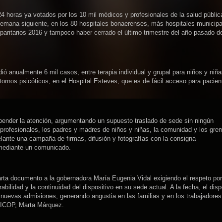
24 horas ya votados por los 10 mil médicos y profesionales de la salud públic
 semana siguiente, en los 80 hospitales bonaerenses, más hospitales municipa
paritarios 2016 y tampoco haber cerrado el último trimestre del año pasado de
 anualmente 6 mil casos, entre terapia individual y grupal para niños y niñ
ornos psicóticos, en el Hospital Esteves, que es de fácil acceso para pacien
spender la atención, argumentando un supuesto traslado de sede sin ningún
 profesionales, los padres y madres de niños y niñas, la comunidad y los gre
ante una campaña de firmas, difusión y fotografías con la consigna
mediante un comunicado.
arta documento a la gobernadora María Eugenia Vidal exigiendo el respeto por
bilidad y la continuidad del dispositivo en su sede actual. A la fecha, el disp
e nuevas admisiones, generando angustia en las familias y en los trabajadores
 CICOP, Marta Márquez.