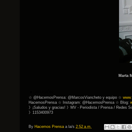
Marta 
■ DIFUSIÓN:
☆ @HacemosPrensa: @MarcosViancheto y equipo ☆
www.
HacemosPrensa ☆ Instagram: @HacemosPrensa ☆ Blog:
》¡Saludos y gracias! 》MV - Periodista / Prensa / Redes So
》1153400973
By
Hacemos Prensa
a la/s
2:52 a.m.