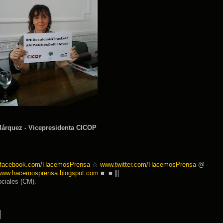
Márquez - Vicepresidenta CICOP
facebook.com/
HacemosPrensa
☆
www.twitter.
com/HacemosPrensa
@
www.hacemosprensa.
blogspot.com
■ ■ |||
ciales (CM).