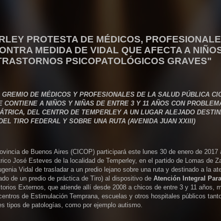
ERLEY PROTESTA DE MÉDICOS, PROFESIONALE
NTRA MEDIDA DE VIDAL QUE AFECTA A NIÑOS
N TRASTORNOS PSICOPATOLÓGICOS GRAVES"
L GREMIO DE MÉDICOS Y PROFESIONALES DE LA SALUD PÚBLICA CI
CONTIENE A NIÑOS Y NIÑAS DE ENTRE 3 Y 11 AÑOS CON PROBLEM
ÁTRICA, DEL CENTRO DE TEMPERLEY A UN LUGAR ALEJADO DESTI
EL TIRO FEDERAL Y SOBRE UNA RUTA (AVENIDA JUAN XXIII)
rovincia de Buenos Aires (CICOP) participará este lunes 30 de enero de 2017 
átrico José Esteves de la localidad de Temperley, en el partido de Lomas de 
ugenia Vidal de trasladar a un predio lejano sobre una ruta y destinado a la at
do de un predio de práctica de Tiro) al dispositivo de
Atención Integral Par
torios Externos, que atiende allí desde 2008 a chicos de entre 3 y 11 años,
r centros de Estimulación Temprana, escuelas y otros hospitales públicos tanto
es tipos de patologías, como por ejemplo autismo.