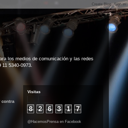
para los medios de comunicación y las redes
9 11 5340-0973.
Visitas
 contra
8
2
6
3
1
7
@HacemosPrensa en Facebook