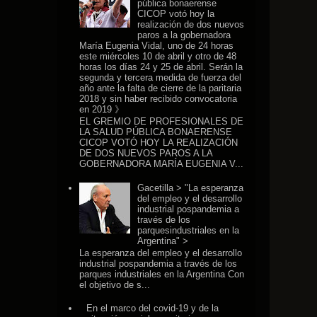
pública bonaerense
CICOP votó hoy la
realización de dos nuevos
paros a la gobernadora
María Eugenia Vidal, uno de 24 horas
este miércoles 10 de abril y otro de 48
horas los días 24 y 25 de abril. Serán la
segunda y tercera medida de fuerza del
año ante la falta de cierre de la paritaria
2018 y sin haber recibido convocatoria
en 2019 》
EL GREMIO DE PROFESIONALES DE
LA SALUD PÚBLICA BONAERENSE
CICOP VOTÓ HOY LA REALIZACIÓN
DE DOS NUEVOS PAROS A LA
GOBERNADORA MARÍA EUGENIA V...
Gacetilla > "La esperanza
del empleo y el desarrollo
industrial pospandemia a
través de los
parquesindustriales en la
Argentina" >
La esperanza del empleo y el desarrollo
industrial pospandemia a través de los
parques industriales en la Argentina Con
el objetivo de s...
En el marco del covid-19 y de la