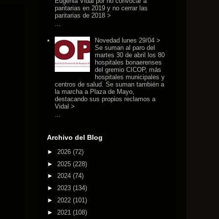
Eugenia Vidal por no convocar a
paritarias en 2019 y no cerrar las
paritarias de 2018 >
...
Novedad lunes 29/04 >
Se suman al paro del
martes 30 de abril los 80
hospitales bonaerenses
del gremio CICOP, más
hospitales municipales y
centros de salud. Se suman también a
la marcha a Plaza de Mayo,
destacando sus propios reclamos a
Vidal >
...
Archivo del Blog
►
2026
(72)
►
2025
(228)
►
2024
(74)
►
2023
(134)
►
2022
(101)
►
2021
(108)