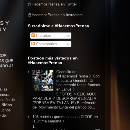
@HacemosPrensa en Twitter
@HacemosPrensa en Instagram
S Y
Suscribirse a #HacemosPrensa
 Y
Entradas
Comentarios
COP:
Posteos más vistados en
AS QUE
#HacemosPrensa
NADO AL
Gacetilla de
@HacemosPrensa 》Con
críticas a Grindetti, Di
Leo recorrió ferias francas
en Lanús 》
a las
5 FOTOS > CLIC AQUÍ
Zamora
PARA VER Y DESCARGAR EN ALTA
ención de
(PRENSA EVITA LANÚS) El referente
a Niños
del Movimiento Evita del partido bo...
 muchos
 del
103 noticias que mencionan CICOP en
la última semana >
1.