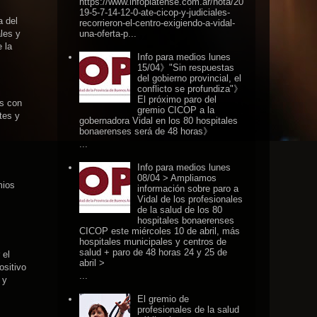
https://www.infoplatense.com.ar/nota/20
19-5-7-14-12-0-ate-cicop-y-judiciales-
a del
recorrieron-el-centro-exigiendo-a-vidal-
una-oferta-p...
les y
 la
Info para medios lunes
15/04》"Sin respuestas
del gobierno provincial, el
conflicto se profundiza"》
El próximo paro del
as con
gremio CICOP a la
tes y
gobernadora Vidal en los 80 hospitales
bonaerenses será de 48 horas》
...
Info para medios lunes
08/04 > Ampliamos
mios
información sobre paro a
Vidal de los profesionales
de la salud de los 80
hospitales bonaerenses
CICOP este miércoles 10 de abril, más
hospitales municipales y centros de
salud + paro de 48 horas 24 y 25 de
 el
abril >
ositivo
...
 y
El gremio de
profesionales de la salud