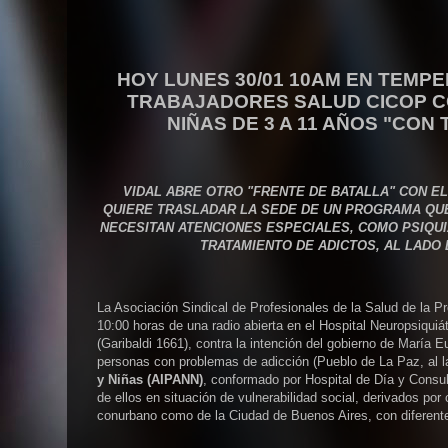
HOY LUNES 30/01 10AM EN TEMP
TRABAJADORES SALUD CICOP CO
NIÑAS DE 3 A 11 AÑOS "CO
VIDAL ABRE OTRO "FRENTE DE BATALLA" CON E
QUIERE TRASLADAR LA SEDE DE UN PROGRAMA QUE 
NECESITAN ATENCIONES ESPECIALES, COMO PSIQUI
TRATAMIENTO DE ADICTOS, AL LADO D
La Asociación Sindical de Profesionales de la Salud de la P
10:00 horas de una radio abierta en el Hospital Neuropsiqui
(Garibaldi 1661), contra la intención del gobierno de María E
personas con problemas de adicción (Pueblo de La Paz, al la
y Niñas (AIPANN)
, conformado por Hospital de Día y Consul
de ellos en situación de vulnerabilidad social, derivados po
conurbano como de la Ciudad de Buenos Aires, con diferent