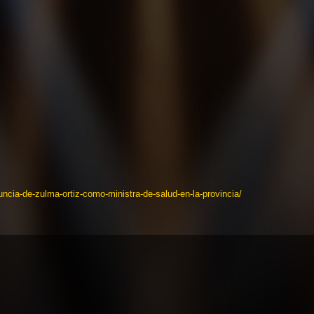
enuncia-de-zulma-ortiz-como-ministra-de-salud-en-la-provincia/