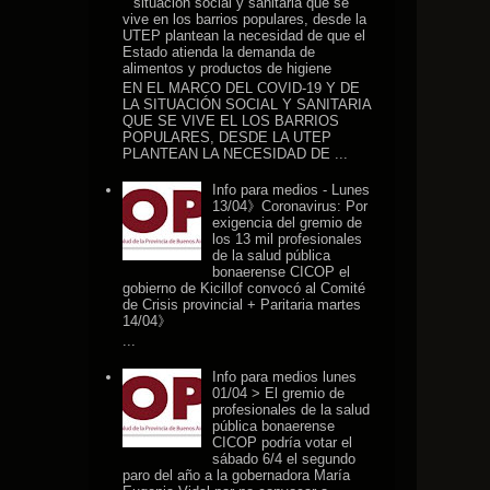
situación social y sanitaria que se
vive en los barrios populares, desde la
UTEP plantean la necesidad de que el
Estado atienda la demanda de
alimentos y productos de higiene
EN EL MARCO DEL COVID-19 Y DE
LA SITUACIÓN SOCIAL Y SANITARIA
QUE SE VIVE EL LOS BARRIOS
POPULARES, DESDE LA UTEP
PLANTEAN LA NECESIDAD DE ...
Info para medios - Lunes
13/04》Coronavirus: Por
exigencia del gremio de
los 13 mil profesionales
de la salud pública
bonaerense CICOP el
gobierno de Kicillof convocó al Comité
de Crisis provincial + Paritaria martes
14/04》
...
Info para medios lunes
01/04 > El gremio de
profesionales de la salud
pública bonaerense
CICOP podría votar el
sábado 6/4 el segundo
paro del año a la gobernadora María