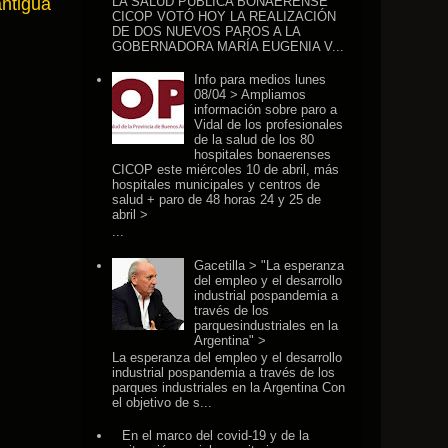
antigua
LA SALUD PÚBLICA BONAERENSE
CICOP VOTÓ HOY LA REALIZACIÓN
DE DOS NUEVOS PAROS A LA
GOBERNADORA MARÍA EUGENIA V...
Info para medios lunes
08/04 > Ampliamos
información sobre paro a
Vidal de los profesionales
de la salud de los 80
hospitales bonaerenses
CICOP este miércoles 10 de abril, más
hospitales municipales y centros de
salud + paro de 48 horas 24 y 25 de
abril >
...
Gacetilla > "La esperanza
del empleo y el desarrollo
industrial pospandemia a
través de los
parquesindustriales en la
Argentina" >
La esperanza del empleo y el desarrollo
industrial pospandemia a través de los
parques industriales en la Argentina Con
el objetivo de s...
En el marco del covid-19 y de la