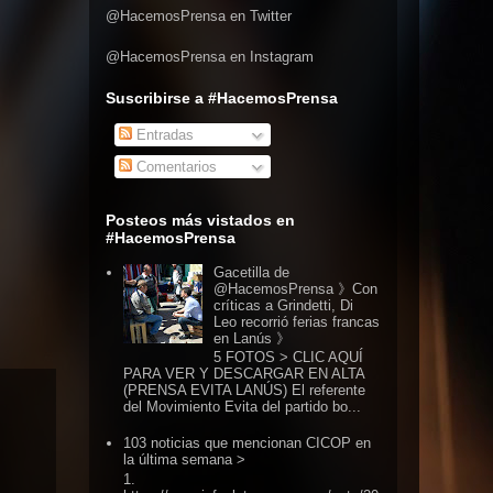
@HacemosPrensa en Twitter
@HacemosPrensa en Instagram
Suscribirse a #HacemosPrensa
Entradas
Comentarios
Posteos más vistados en
#HacemosPrensa
Gacetilla de
@HacemosPrensa 》Con
críticas a Grindetti, Di
Leo recorrió ferias francas
en Lanús 》
5 FOTOS > CLIC AQUÍ
PARA VER Y DESCARGAR EN ALTA
(PRENSA EVITA LANÚS) El referente
del Movimiento Evita del partido bo...
103 noticias que mencionan CICOP en
la última semana >
1.