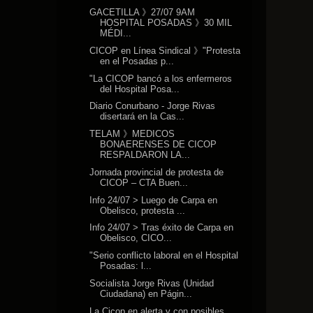
GACETILLA 》27/07 9AM
HOSPITAL POSADAS 》30 MIL
MÉDI...
CICOP en Línea Sindical 》"Protesta
en el Posadas p...
"La CICOP bancó a los enfermeros
del Hospital Posa...
Diario Conurbano - Jorge Rivas
disertará en la Cas...
TELAM 》MEDICOS
BONAERENSES DE CICOP
RESPALDARON LA...
Jornada provincial de protesta de
CICOP – CTA Buen...
Info 24/07 > Luego de Carpa en
Obelisco, protesta ...
Info 24/07 > Tras éxito de Carpa en
Obelisco, CICO...
"Serio conflicto laboral en el Hospital
Posadas: l...
Socialista Jorge Rivas (Unidad
Ciudadana) en Págin...
La Cicop en alerta y con posibles