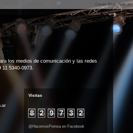
para los medios de comunicación y las redes
9 11 5340-0973.
Visitas
.ar
8
2
9
7
3
2
@HacemosPrensa en Facebook