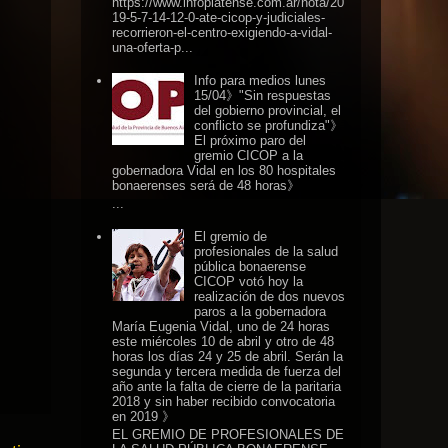
https://www.infoplatense.com.ar/nota/20
19-5-7-14-12-0-ate-cicop-y-judiciales-
recorrieron-el-centro-exigiendo-a-vidal-
una-oferta-p...
Info para medios lunes
15/04》"Sin respuestas
del gobierno provincial, el
conflicto se profundiza"》
El próximo paro del
gremio CICOP a la
gobernadora Vidal en los 80 hospitales
bonaerenses será de 48 horas》
...
El gremio de
profesionales de la salud
pública bonaerense
CICOP votó hoy la
realización de dos nuevos
paros a la gobernadora
María Eugenia Vidal, uno de 24 horas
este miércoles 10 de abril y otro de 48
horas los días 24 y 25 de abril. Serán la
segunda y tercera medida de fuerza del
año ante la falta de cierre de la paritaria
2018 y sin haber recibido convocatoria
en 2019 》
EL GREMIO DE PROFESIONALES DE