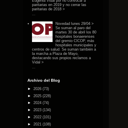
Eugenia Vidal por no convocar a
paritarias en 2019 y no cerrar las
paritarias de 2018 >
...
Novedad lunes 29/04 >
Se suman al paro del
martes 30 de abril los 80
hospitales bonaerenses
del gremio CICOP, más
hospitales municipales y
centros de salud. Se suman también a
la marcha a Plaza de Mayo,
destacando sus propios reclamos a
Vidal >
...
Archivo del Blog
►
2026
(73)
►
2025
(228)
►
2024
(74)
►
2023
(134)
►
2022
(101)
►
2021
(108)