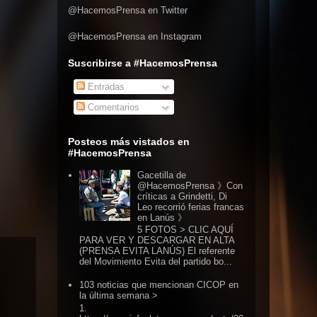
@HacemosPrensa en Twitter
@HacemosPrensa en Instagram
Suscribirse a #HacemosPrensa
Entradas
Comentarios
Posteos más vistados en
#HacemosPrensa
Gacetilla de
@HacemosPrensa 》Con
críticas a Grindetti, Di
Leo recorrió ferias francas
en Lanús 》
5 FOTOS > CLIC AQUÍ
PARA VER Y DESCARGAR EN ALTA
(PRENSA EVITA LANÚS) El referente
del Movimiento Evita del partido bo...
103 noticias que mencionan CICOP en
la última semana >
1.