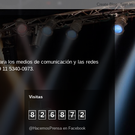
para los medios de comunicación y las redes
9 11 5340-0973.
Visitas
8
2
6
8
7
2
@HacemosPrensa en Facebook