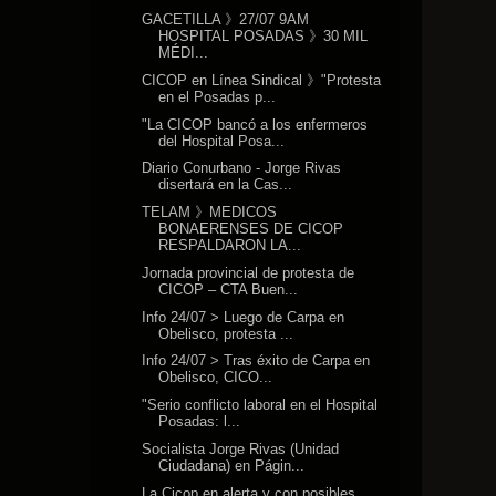
GACETILLA 》27/07 9AM
HOSPITAL POSADAS 》30 MIL
MÉDI...
CICOP en Línea Sindical 》"Protesta
en el Posadas p...
"La CICOP bancó a los enfermeros
del Hospital Posa...
Diario Conurbano - Jorge Rivas
disertará en la Cas...
TELAM 》MEDICOS
BONAERENSES DE CICOP
RESPALDARON LA...
Jornada provincial de protesta de
CICOP – CTA Buen...
Info 24/07 > Luego de Carpa en
Obelisco, protesta ...
Info 24/07 > Tras éxito de Carpa en
Obelisco, CICO...
"Serio conflicto laboral en el Hospital
Posadas: l...
Socialista Jorge Rivas (Unidad
Ciudadana) en Págin...
La Cicop en alerta y con posibles