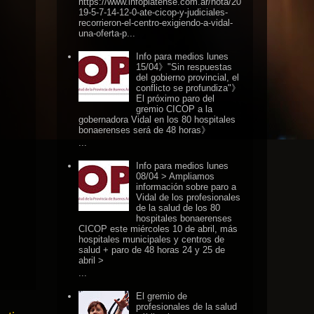
https://www.infoplatense.com.ar/nota/20
19-5-7-14-12-0-ate-cicop-y-judiciales-
recorrieron-el-centro-exigiendo-a-vidal-
una-oferta-p...
Info para medios lunes
15/04》"Sin respuestas
del gobierno provincial, el
conflicto se profundiza"》
El próximo paro del
gremio CICOP a la
gobernadora Vidal en los 80 hospitales
bonaerenses será de 48 horas》
...
Info para medios lunes
08/04 > Ampliamos
información sobre paro a
Vidal de los profesionales
de la salud de los 80
hospitales bonaerenses
CICOP este miércoles 10 de abril, más
hospitales municipales y centros de
salud + paro de 48 horas 24 y 25 de
abril >
...
El gremio de
profesionales de la salud