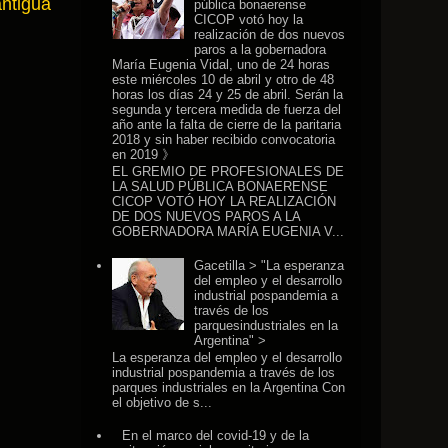
antigua
pública bonaerense
CICOP votó hoy la
realización de dos nuevos
paros a la gobernadora
María Eugenia Vidal, uno de 24 horas
este miércoles 10 de abril y otro de 48
horas los días 24 y 25 de abril. Serán la
segunda y tercera medida de fuerza del
año ante la falta de cierre de la paritaria
2018 y sin haber recibido convocatoria
en 2019 》
EL GREMIO DE PROFESIONALES DE
LA SALUD PÚBLICA BONAERENSE
CICOP VOTÓ HOY LA REALIZACIÓN
DE DOS NUEVOS PAROS A LA
GOBERNADORA MARÍA EUGENIA V...
Gacetilla > "La esperanza
del empleo y el desarrollo
industrial pospandemia a
través de los
parquesindustriales en la
Argentina" >
La esperanza del empleo y el desarrollo
industrial pospandemia a través de los
parques industriales en la Argentina Con
el objetivo de s...
En el marco del covid-19 y de la