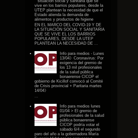
situación social y sanitaria que se
vive en los barrios populares, desde la
UTEP plantean la necesidad de que el
Estado atienda la demanda de
alimentos y productos de higiene
EN EL MARCO DEL COVID-19 Y DE
LA SITUACIÓN SOCIAL Y SANITARIA
QUE SE VIVE EL LOS BARRIOS
POPULARES, DESDE LA UTEP
PLANTEAN LA NECESIDAD DE ...
Info para medios - Lunes
13/04》Coronavirus: Por
exigencia del gremio de
los 13 mil profesionales
de la salud pública
bonaerense CICOP el
gobierno de Kicillof convocó al Comité
de Crisis provincial + Paritaria martes
14/04》
...
Info para medios lunes
01/04 > El gremio de
profesionales de la salud
pública bonaerense
CICOP podría votar el
sábado 6/4 el segundo
paro del año a la gobernadora María