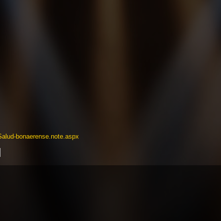
-Salud-bonaerense.note.aspx