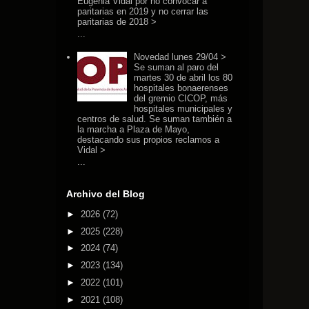
Eugenia Vidal por no convocar a
paritarias en 2019 y no cerrar las
paritarias de 2018 >
...
Novedad lunes 29/04 >
Se suman al paro del
martes 30 de abril los 80
hospitales bonaerenses
del gremio CICOP, más
hospitales municipales y
centros de salud. Se suman también a
la marcha a Plaza de Mayo,
destacando sus propios reclamos a
Vidal >
...
Archivo del Blog
►
2026
(72)
►
2025
(228)
►
2024
(74)
►
2023
(134)
►
2022
(101)
►
2021
(108)