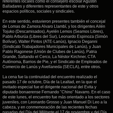
referentes locales como el consejero escolar Agustín
Balladares y diferentes representantes de este y otros
espacios políticos, sociales y sindicales.
En este sentido, estuvieron presentes también el concejal
de Lomas de Zamora Alvaro Llambí, y los dirigentes Ailén
Tojuko (Descamisados), Ayelén Lemos (Seamos Libres),
Pablo Arburúa (Libres del Sur), Leonardo Espinoza (Simón
Bolívar), Walter Pintos (ATE-Lanús), Ignacio Deganni
(Sindicato Trabajadores Municipales de Lanús), y Juan
Pablo Ragonese (Unión de Clubes de Lanús), Patria
Grande, Saltando el Cerco, La Néstor Kirchner, CTA
Autónoma, Barrios de Pie, y el Sindicato de Empleados de
Comercio de Lanús y Avellaneda (SECLA), entre otros.
La cena fue la continuidad del encuentro realizado el
pasado 17 de octubre, Día de la Lealtad, en la que el
invitado especial fue el dirigente nacional del Evita y
diputado bonaerense Fernando "Chino" Navarro. En el caso
de este lunes, el encuentro fue más orientado a los sectores
juveniles, con Leonardo Grosso y Juan Manuel Di Leo a la
cabeza, y en conmemoración de las recientes fechas
pasadas del Día del Militante el 17 de noviembre y del Día